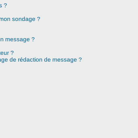
s ?
à mon sondage ?
mon message ?
eur ?
page de rédaction de message ?