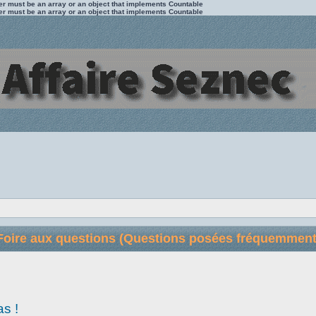
ter must be an array or an object that implements Countable
ter must be an array or an object that implements Countable
Foire aux questions (Questions posées fréquemment
as !