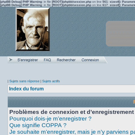
[phpBB Debug] PHP Warning
: in file
[ROOT]/phpbb/session.php
on line
561
:
sizeof(): Parame
[phpBB Debug] PHP Warning
: in file
[ROOT]/phpbb/session.php
on line
617
:
sizeof(): Parame
|
Sujets sans réponse
|
Sujets actifs
Index du forum
Problèmes de connexion et d’enregistrement
Pourquoi dois-je m’enregistrer ?
Que signifie COPPA ?
Je souhaite m’enregistrer, mais je n’y parviens p