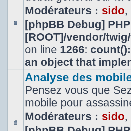
Modérateurs :
sido
,
[phpBB Debug] PHP
Aucun
[ROOT]/vendor/twig/
message
non
lu
on line
1266
:
count()
an object that impl
Analyse des mobil
Pensez vous que Sezn
mobile pour assassi
Modérateurs :
sido
,
[phpBB Debug] PHP
Aucun