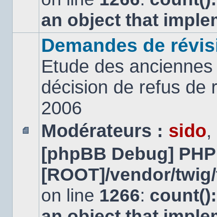
an object that impl
Demandes de révis
Etude des anciennes 
décision de refus de
2006
Modérateurs :
sido
,
Aucun
[phpBB Debug] PHP
message
non
lu
[ROOT]/vendor/twig/
on line
1266
:
count()
an object that impl