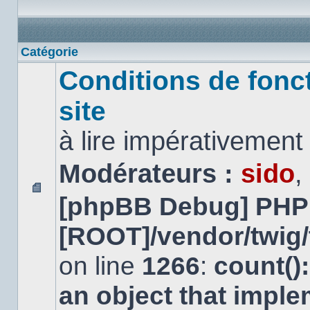
Catégorie
Conditions de fonc
site
à lire impérativemen
Modérateurs :
sido
,
[phpBB Debug] PHP
Aucun
message
non
[ROOT]/vendor/twig/
lu
on line
1266
:
count()
an object that impl