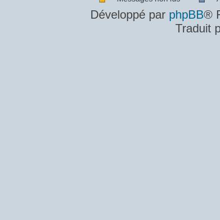
Messages
A
Développé par
phpBB
® 
non
m
Traduit 
lus
n
lu