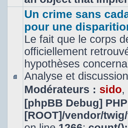
Un crime sans cada
pour une disparitio
Le fait que le corps 
officiellement retrouv
hypothèses concernan
Analyse et discussio
Aucun
Modérateurs :
sido
,
message
non
lu
[phpBB Debug] PHP
[ROOT]/vendor/twig/
on line
1266
:
count()