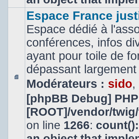
Espace France just
Espace dédié à l'asso
conférences, infos di
ayant pour toile de fo
dépassant largement l
Modérateurs :
sido
,
Aucun
message
[phpBB Debug] PHP
non
lu
[ROOT]/vendor/twig/
on line
1266
:
count()
an object that impl