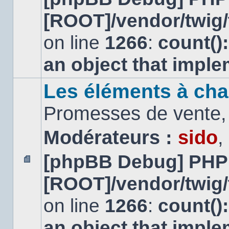
message
[ROOT]/vendor/twig/
non
lu
on line
1266
:
count()
an object that impl
Les éléments à cha
Promesses de vente, 
Modérateurs :
sido
,
[phpBB Debug] PHP
Aucun
[ROOT]/vendor/twig/
message
non
lu
on line
1266
:
count()
an object that impl