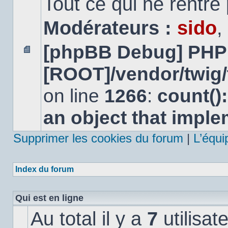
Tout ce qui ne rentre
Modérateurs :
sido
,
[phpBB Debug] PHP
Aucun
[ROOT]/vendor/twig/
message
non
lu
on line
1266
:
count()
an object that impl
Supprimer les cookies du forum
|
L’équi
Index du forum
Qui est en ligne
Au total il y a
7
utilisat