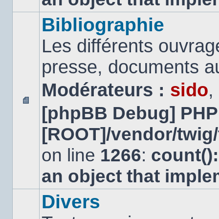
Bibliographie
Les différents ouvrage
presse, documents au
Modérateurs :
sido
,
[phpBB Debug] PHP
Aucun
message
[ROOT]/vendor/twig/
non
lu
on line
1266
:
count()
an object that impl
Divers