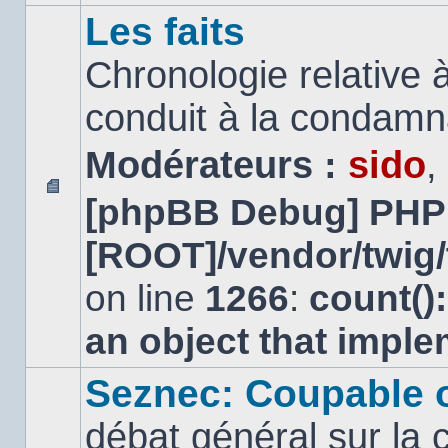
Les faits
Chronologie relative à
conduit à la condamn
Modérateurs :
sido
,
[phpBB Debug] PHP
Aucun
message
[ROOT]/vendor/twig/
non
lu
on line
1266
:
count()
an object that impl
Seznec: Coupable 
débat général sur la 