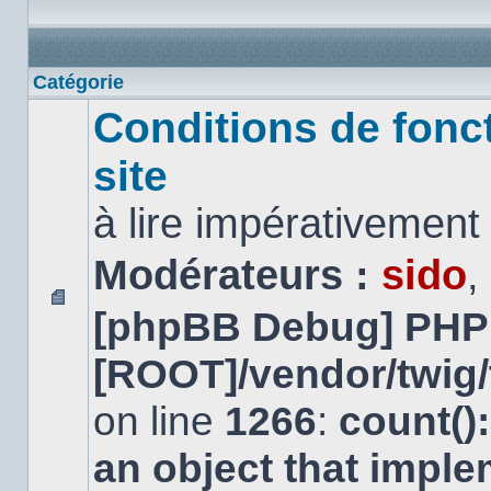
Catégorie
Conditions de fonc
site
à lire impérativemen
Modérateurs :
sido
,
[phpBB Debug] PHP
Aucun
message
non
[ROOT]/vendor/twig/
lu
on line
1266
:
count()
an object that impl