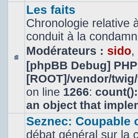
Les faits
Chronologie relative à
conduit à la condamn
Modérateurs :
sido
,
[phpBB Debug] PHP
Aucun
message
[ROOT]/vendor/twig/
non
lu
on line
1266
:
count()
an object that impl
Seznec: Coupable 
débat général sur la 