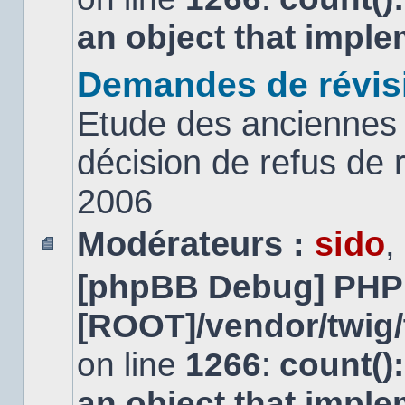
an object that impl
Demandes de révis
Etude des anciennes 
décision de refus de
2006
Modérateurs :
sido
,
Aucun
[phpBB Debug] PHP
message
non
lu
[ROOT]/vendor/twig/
on line
1266
:
count()
an object that impl