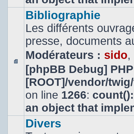
Bibliographie
Les différents ouvrage
presse, documents au
Modérateurs :
sido
,
[phpBB Debug] PHP
Aucun
message
[ROOT]/vendor/twig/
non
lu
on line
1266
:
count()
an object that impl
Divers