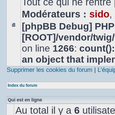
Tout ce qui ne rentre
Modérateurs :
sido
,
[phpBB Debug] PHP
Aucun
[ROOT]/vendor/twig/
message
non
lu
on line
1266
:
count()
an object that impl
Supprimer les cookies du forum
|
L’équi
Index du forum
Qui est en ligne
Au total il y a
6
utilisat