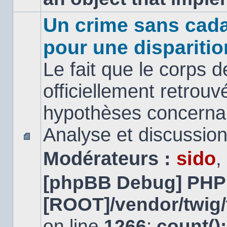
Un crime sans cada
pour une disparitio
Le fait que le corps 
officiellement retrouv
hypothèses concernan
Analyse et discussio
Aucun
Modérateurs :
sido
,
message
non
lu
[phpBB Debug] PHP
[ROOT]/vendor/twig/
on line
1266
:
count()