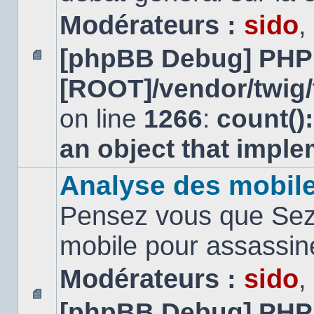
Modérateurs :
sido
,
[phpBB Debug] PHP
Aucun
[ROOT]/vendor/twig/
message
non
lu
on line
1266
:
count()
an object that impl
Analyse des mobil
Pensez vous que Sezn
mobile pour assassi
Modérateurs :
sido
,
[phpBB Debug] PHP
Aucun