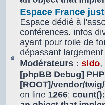
Espace France just
Espace dédié à l'asso
conférences, infos di
ayant pour toile de fo
dépassant largement l
Modérateurs :
sido
,
Aucun
message
[phpBB Debug] PHP
non
lu
[ROOT]/vendor/twig/
on line
1266
:
count()
an object that impl