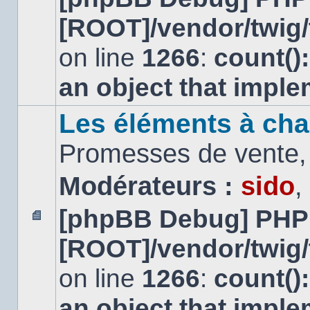
message
[ROOT]/vendor/twig/
non
lu
on line
1266
:
count()
an object that impl
Les éléments à cha
Promesses de vente, 
Modérateurs :
sido
,
[phpBB Debug] PHP
Aucun
[ROOT]/vendor/twig/
message
non
lu
on line
1266
:
count()
an object that impl