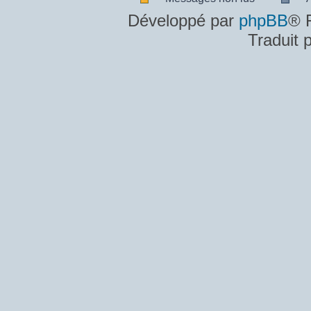
Messages
A
Développé par
phpBB
® 
non
m
Traduit 
lus
n
lu