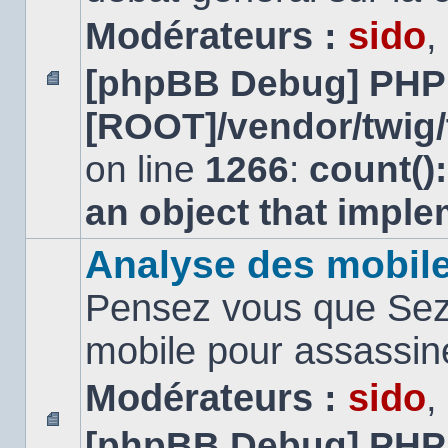
Modérateurs :
sido
,
[phpBB Debug] PHP
Aucun
[ROOT]/vendor/twig/
message
non
lu
on line
1266
:
count()
an object that impl
Analyse des mobil
Pensez vous que Sezn
mobile pour assassi
Modérateurs :
sido
,
[phpBB Debug] PHP
Aucun