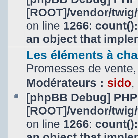
message
[ROOT]/vendor/twig/
non
lu
on line
1266
:
count()
an object that impl
Les éléments à cha
Promesses de vente, 
Modérateurs :
sido
,
[phpBB Debug] PHP
Aucun
[ROOT]/vendor/twig/
message
non
lu
on line
1266
:
count()
an object that impl