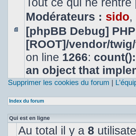
Tout ce qui ne rentre
Modérateurs :
sido
,
[phpBB Debug] PHP
Aucun
[ROOT]/vendor/twig/
message
non
lu
on line
1266
:
count()
an object that impl
Supprimer les cookies du forum
|
L’équi
Index du forum
Qui est en ligne
Au total il y a
8
utilisat