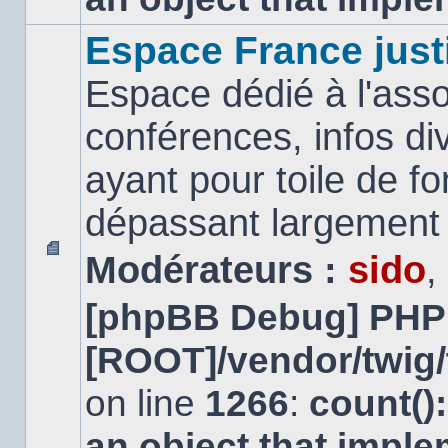
Espace France just
Espace dédié à l'asso
conférences, infos di
ayant pour toile de fo
dépassant largement l
Modérateurs :
sido
,
Aucun
message
[phpBB Debug] PHP
non
lu
[ROOT]/vendor/twig/
on line
1266
:
count()
an object that impl