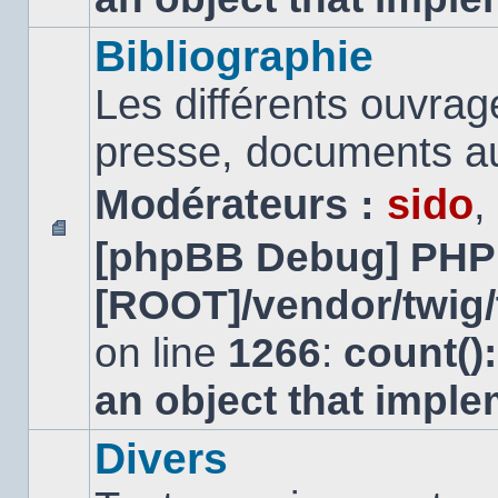
Bibliographie
Les différents ouvrage
presse, documents au
Modérateurs :
sido
,
[phpBB Debug] PHP
Aucun
message
[ROOT]/vendor/twig/
non
lu
on line
1266
:
count()
an object that impl
Divers