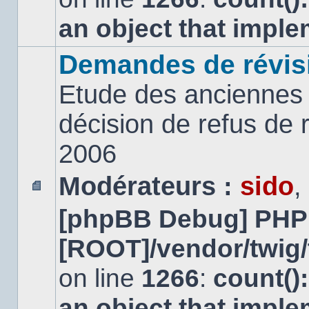
an object that impl
Demandes de révis
Etude des anciennes 
décision de refus de
2006
Modérateurs :
sido
,
Aucun
[phpBB Debug] PHP
message
non
lu
[ROOT]/vendor/twig/
on line
1266
:
count()
an object that impl