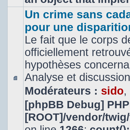
Un crime sans cada
pour une disparitio
Le fait que le corps 
officiellement retrouv
hypothèses concernan
Analyse et discussio
Aucun
Modérateurs :
sido
,
message
non
lu
[phpBB Debug] PHP
[ROOT]/vendor/twig/
on line
1266
:
count()