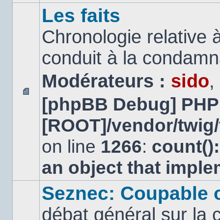
Les faits
Chronologie relative à
conduit à la condamn
Modérateurs :
sido
,
[phpBB Debug] PHP
Aucun
message
[ROOT]/vendor/twig/
non
lu
on line
1266
:
count()
an object that impl
Seznec: Coupable 
débat général sur la 