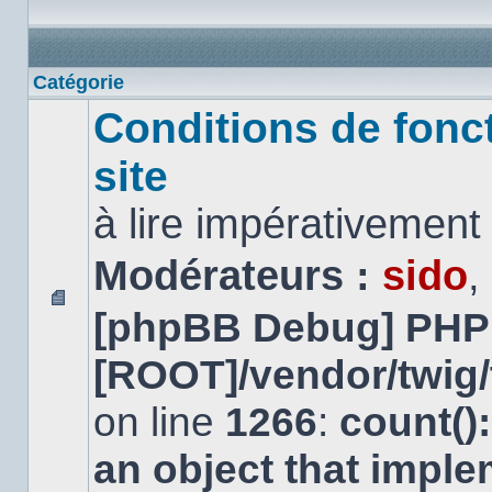
Catégorie
Conditions de fonc
site
à lire impérativemen
Modérateurs :
sido
,
[phpBB Debug] PHP
Aucun
message
non
[ROOT]/vendor/twig/
lu
on line
1266
:
count()
an object that impl