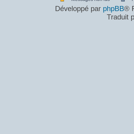
Messages
A
Développé par
phpBB
® 
non
m
Traduit 
lus
n
lu