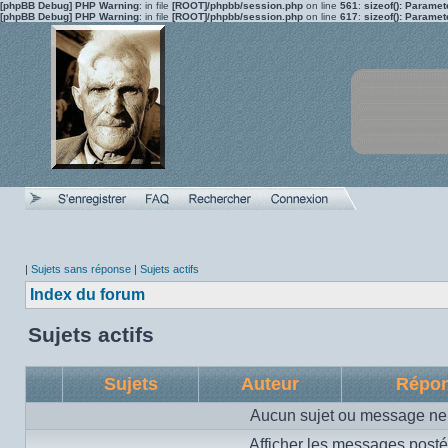
[phpBB Debug] PHP Warning
: in file
[ROOT]/phpbb/session.php
on line
561
:
sizeof(): Parame
[phpBB Debug] PHP Warning
: in file
[ROOT]/phpbb/session.php
on line
617
:
sizeof(): Parame
|
Sujets sans réponse
|
Sujets actifs
Index du forum
Sujets actifs
Sujets
Auteur
Répo
Aucun sujet ou message ne 
Afficher les messages posté