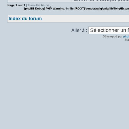
Page
1
sur
1
[ 0 résultat trouvé ]
[phpBB Debug] PHP Warning
: in file
[ROOT]/vendor/twig/twig/lib/Twig/Exte
Index du forum
Aller à :
Développé par
php
Tra