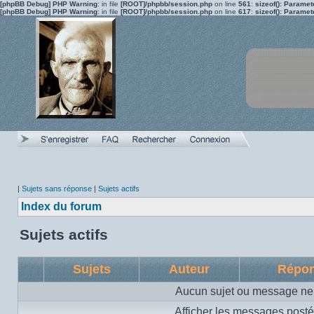
[phpBB Debug] PHP Warning
: in file
[ROOT]/phpbb/session.php
on line
561
:
sizeof(): Parame
[phpBB Debug] PHP Warning
: in file
[ROOT]/phpbb/session.php
on line
617
:
sizeof(): Parame
|
Sujets sans réponse
|
Sujets actifs
Index du forum
Sujets actifs
Sujets
Auteur
Répo
Aucun sujet ou message ne 
Afficher les messages posté