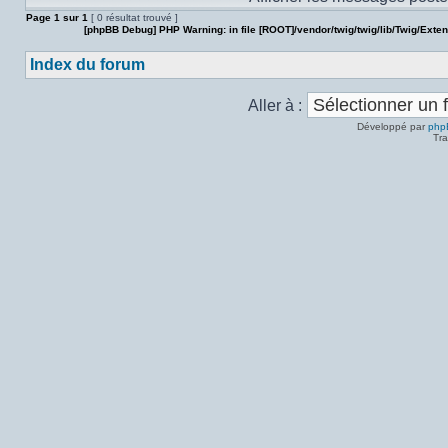
Page
1
sur
1
[ 0 résultat trouvé ]
[phpBB Debug] PHP Warning
: in file
[ROOT]/vendor/twig/twig/lib/Twig/Exte
Index du forum
Aller à :
Développé par
php
Tra