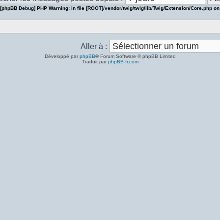
[phpBB Debug] PHP Warning
: in file
[ROOT]/vendor/twig/twig/lib/Twig/Extension/Core.php
on
Aller à :
Développé par
phpBB
® Forum Software © phpBB Limited
Traduit par
phpBB-fr.com