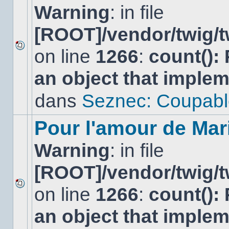
Warning
: in file
[ROOT]/vendor/twig/t
on line
1266
:
count():
Aucun
nouveau
an object that imple
message
non-
lu
dans
Seznec: Coupabl
dans
ce
sujet.
Pour l'amour de Mar
Warning
: in file
[ROOT]/vendor/twig/t
on line
1266
:
count():
Aucun
nouveau
an object that imple
message
non-