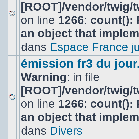
[ROOT]/vendor/twig/t
on line
1266
:
count():
Aucun
nouveau
an object that imple
message
non-
lu
dans
Espace France ju
dans
ce
sujet.
émission fr3 du jour.
Warning
: in file
[ROOT]/vendor/twig/t
on line
1266
:
count():
Aucun
nouveau
an object that imple
message
non-
lu
dans
Divers
dans
ce