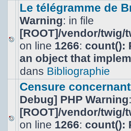
sujet.
Le télégramme de B
Warning
: in file
[ROOT]/vendor/twig/t
on line
1266
:
count():
Aucun
nouveau
an object that imple
message
non-
lu
dans
Bibliographie
dans
ce
sujet.
Censure concernant 
Debug] PHP Warning
[ROOT]/vendor/twig/t
on line
1266
:
count():
Aucun
nouveau