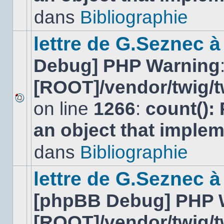
lu
dans
Bibliographie
dans
ce
sujet.
lettre de G.Seznec 
Debug] PHP Warning
[ROOT]/vendor/twig/t
on line
1266
:
count():
Aucun
nouveau
an object that imple
message
non-
lu
dans
Bibliographie
dans
ce
sujet.
lettre de G.Seznec à
[phpBB Debug] PHP 
[ROOT]/vendor/twig/t