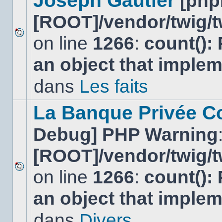
Joseph Gautier
[php
[ROOT]/vendor/twig/t
on line
1266
:
count():
Aucun
nouveau
an object that imple
message
non-
lu
dans
Les faits
dans
ce
sujet.
La Banque Privée Col
Debug] PHP Warning
[ROOT]/vendor/twig/t
on line
1266
:
count():
Aucun
nouveau
an object that imple
message
non-
lu
dans
Divers
dans