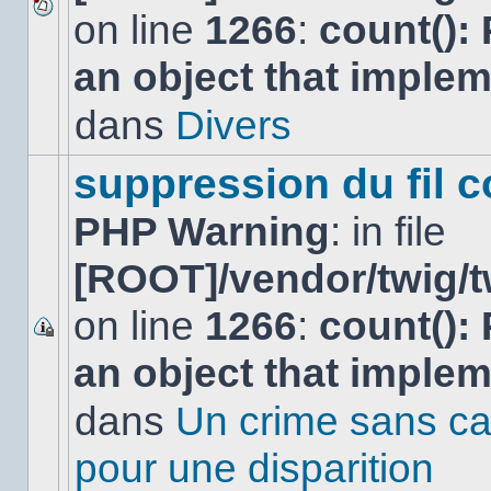
on line
1266
:
count():
Aucun
nouveau
an object that imple
message
non-
lu
dans
Divers
dans
ce
sujet.
suppression du fil c
PHP Warning
: in file
[ROOT]/vendor/twig/t
on line
1266
:
count():
Ce
an object that imple
sujet
est
verrouillé,
dans
Un crime sans ca
vous
ne
pour une disparition
pouvez
pas