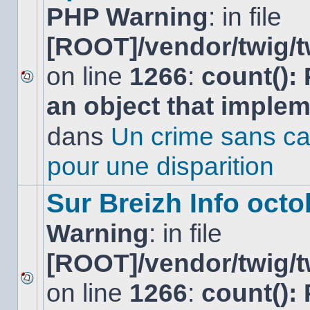
PHP Warning
: in file
[ROOT]/vendor/twig/t
on line
1266
:
count():
Aucun
an object that imple
nouveau
message
non-
dans
Un crime sans ca
lu
dans
pour une disparition
ce
sujet.
Sur Breizh Info octo
Warning
: in file
[ROOT]/vendor/twig/t
on line
1266
:
count():
Aucun
nouveau