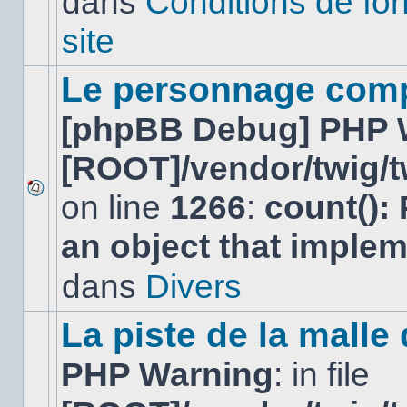
dans
Conditions de fo
lu
dans
site
ce
sujet.
Le personnage comp
[phpBB Debug] PHP 
[ROOT]/vendor/twig/t
on line
1266
:
count():
Aucun
nouveau
an object that imple
message
non-
lu
dans
Divers
dans
ce
sujet.
La piste de la malle
PHP Warning
: in file