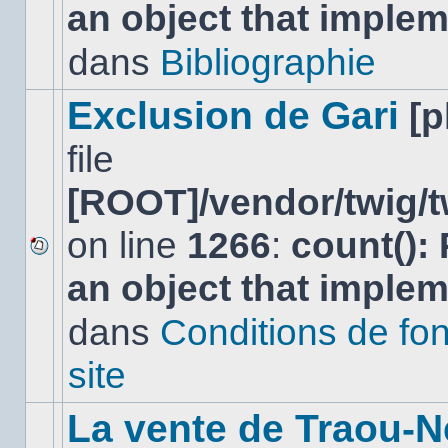
an object that imple
message
non-
lu
dans
Bibliographie
dans
ce
sujet.
Exclusion de Gari
[
file
[ROOT]/vendor/twig/t
on line
1266
:
count():
Aucun
an object that imple
nouveau
message
non-
dans
Conditions de fo
lu
dans
site
ce
sujet.
La vente de Traou-N