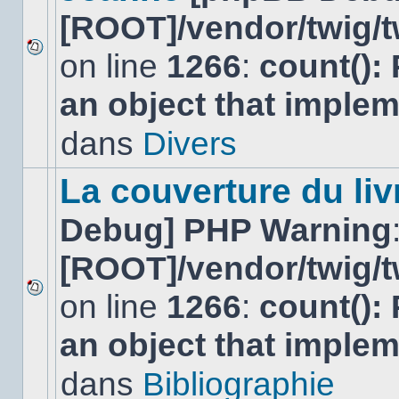
[ROOT]/vendor/twig/t
on line
1266
:
count():
Aucun
nouveau
an object that imple
message
non-
lu
dans
Divers
dans
ce
sujet.
La couverture du liv
Debug] PHP Warning
[ROOT]/vendor/twig/t
on line
1266
:
count():
Aucun
nouveau
an object that imple
message
non-
lu
dans
Bibliographie
dans