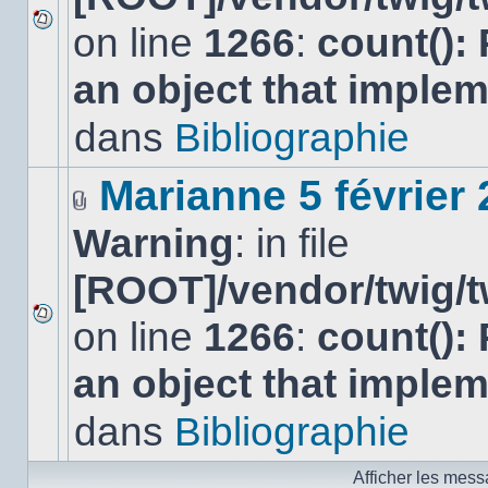
on line
1266
:
count():
Aucun
nouveau
an object that imple
message
non-
lu
dans
Bibliographie
dans
ce
sujet.
Marianne 5 février
Fichier(s)
Warning
: in file
joint(s)
[ROOT]/vendor/twig/t
on line
1266
:
count():
Aucun
nouveau
an object that imple
message
non-
lu
dans
Bibliographie
dans
ce
sujet.
Afficher les mess