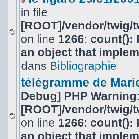
Fichier(s)
in file
joint(s)
[ROOT]/vendor/twig/t
on line
1266
:
count():
Aucun
nouveau
an object that imple
message
non-
lu
dans
Bibliographie
dans
ce
sujet.
télégramme de Mari
Debug] PHP Warning
[ROOT]/vendor/twig/t
on line
1266
:
count():
Aucun
nouveau
an object that imple
message
non-