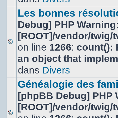
ce
sujet.
Les bonnes résolutio
Debug] PHP Warning
[ROOT]/vendor/twig/t
on line
1266
:
count():
Aucun
nouveau
an object that imple
message
non-
lu
dans
Divers
dans
ce
sujet.
Généalogie des fami
[phpBB Debug] PHP 
[ROOT]/vendor/twig/t
Aucun