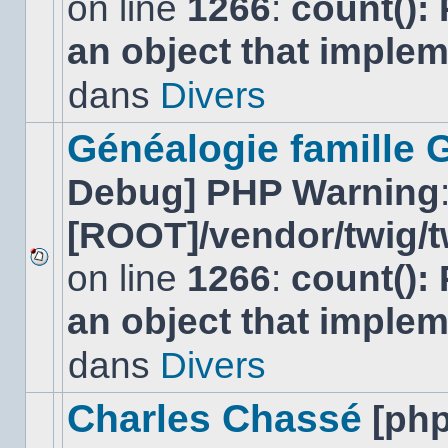
on line
1266
:
count():
Aucun
nouveau
an object that imple
message
non-
lu
dans
Divers
dans
ce
sujet.
Généalogie famille 
Debug] PHP Warning
[ROOT]/vendor/twig/t
on line
1266
:
count():
Aucun
nouveau
an object that imple
message
non-
lu
dans
Divers
dans
ce
sujet.
Charles Chassé
[ph