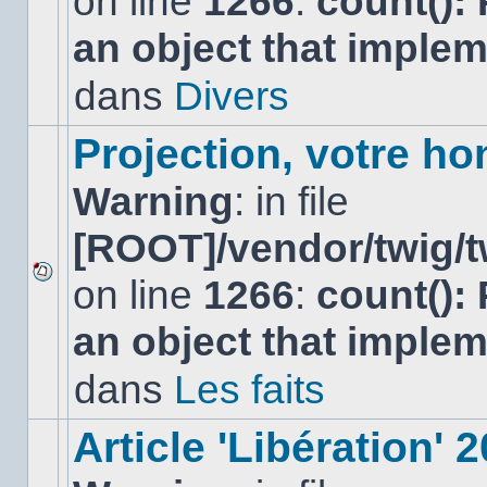
on line
1266
:
count():
nouveau
an object that imple
message
non-
lu
dans
Divers
dans
ce
sujet.
Projection, votre ho
Warning
: in file
[ROOT]/vendor/twig/t
on line
1266
:
count():
Aucun
nouveau
an object that imple
message
non-
lu
dans
Les faits
dans
ce
sujet.
Article 'Libération' 