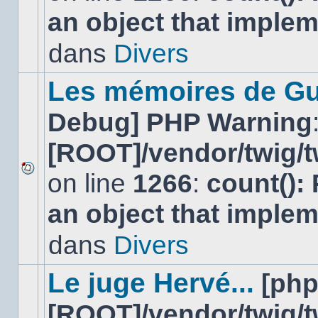
nouveau
an object that imple
message
non-
lu
dans
Divers
dans
ce
sujet.
Les mémoires de Gu
Debug] PHP Warning
[ROOT]/vendor/twig/t
on line
1266
:
count():
Aucun
nouveau
an object that imple
message
non-
lu
dans
Divers
dans
ce
sujet.
Le juge Hervé...
[ph
[ROOT]/vendor/twig/t