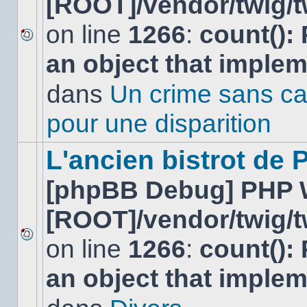
[ROOT]/vendor/twig/t
on line
1266
:
count():
Aucun
an object that imple
nouveau
message
non-
dans
Un crime sans ca
lu
dans
pour une disparition
ce
sujet.
L'ancien bistrot de
[phpBB Debug] PHP 
[ROOT]/vendor/twig/t
on line
1266
:
count():
Aucun
nouveau
an object that imple
message
non-
lu