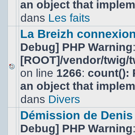
an object that imple
message
non-
lu
dans
Les faits
dans
ce
sujet.
La Breizh connexion
Debug] PHP Warning
[ROOT]/vendor/twig/t
on line
1266
:
count():
Aucun
nouveau
an object that imple
message
non-
lu
dans
Divers
dans
ce
sujet.
Démission de Denis
Debug] PHP Warning