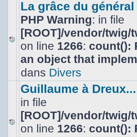
sujet.
La grâce du général 
PHP Warning
: in file
[ROOT]/vendor/twig/t
on line
1266
:
count():
Aucun
nouveau
an object that imple
message
non-
lu
dans
Divers
dans
ce
sujet.
Guillaume à Dreux...
in file
[ROOT]/vendor/twig/t
on line
1266
:
count():
Aucun
nouveau