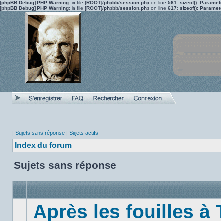
[phpBB Debug] PHP Warning
: in file
[ROOT]/phpbb/session.php
on line
561
:
sizeof(): Parame
[phpBB Debug] PHP Warning
: in file
[ROOT]/phpbb/session.php
on line
617
:
sizeof(): Parame
|
Sujets sans réponse
|
Sujets actifs
Index du forum
Sujets sans réponse
Après les fouilles à 