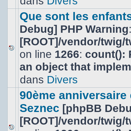
dans
Divers
dans
ce
sujet.
Que sont les enfant
Debug] PHP Warning
[ROOT]/vendor/twig/t
on line
1266
:
count():
Aucun
nouveau
an object that imple
message
non-
lu
dans
Divers
dans
ce
sujet.
90ème anniversaire
Seznec
[phpBB Debu
[ROOT]/vendor/twig/t