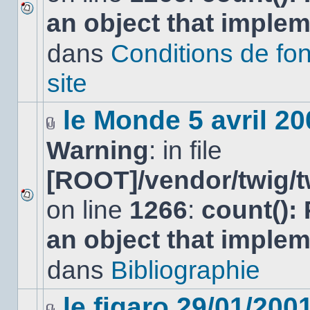
an object that imple
Aucun
nouveau
dans
Conditions de fo
message
non-
lu
site
dans
ce
sujet.
le Monde 5 avril 20
Fichier(s)
Warning
: in file
joint(s)
[ROOT]/vendor/twig/t
on line
1266
:
count():
Aucun
nouveau
an object that imple
message
non-
lu
dans
Bibliographie
dans
ce
sujet.
le figaro 29/01/200