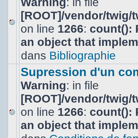
Warning
: in file
[ROOT]/vendor/twig/t
on line
1266
:
count():
Aucun
nouveau
an object that imple
message
non-
lu
dans
Bibliographie
dans
ce
sujet.
Supression d'un co
Warning
: in file
[ROOT]/vendor/twig/t
on line
1266
:
count():
Aucun
an object that imple
nouveau
message
non-