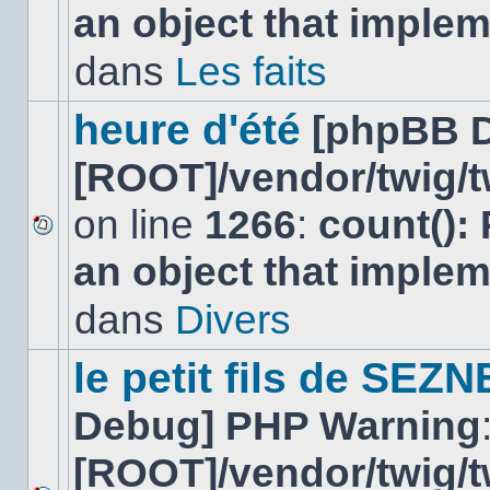
an object that imple
message
non-
lu
dans
Les faits
dans
ce
sujet.
heure d'été
[phpBB 
[ROOT]/vendor/twig/t
on line
1266
:
count():
Aucun
an object that imple
nouveau
message
non-
dans
Divers
lu
dans
ce
le petit fils de SEZ
sujet.
Debug] PHP Warning
[ROOT]/vendor/twig/t