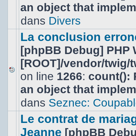
an object that imple
nouveau
message
non-
dans
Divers
lu
dans
ce
La conclusion erro
sujet.
[phpBB Debug] PHP 
[ROOT]/vendor/twig/t
on line
1266
:
count():
Aucun
nouveau
an object that imple
message
non-
lu
dans
Seznec: Coupabl
dans
ce
sujet.
Le contrat de maria
Jeanne
[phpBB Debu