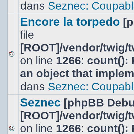
lu
dans
Seznec: Coupabl
dans
ce
sujet.
Encore la torpedo
[
file
[ROOT]/vendor/twig/t
on line
1266
:
count():
Aucun
nouveau
an object that imple
message
non-
lu
dans
Seznec: Coupabl
dans
ce
sujet.
Seznec
[phpBB Debu
[ROOT]/vendor/twig/t
on line
1266
:
count():
Aucun