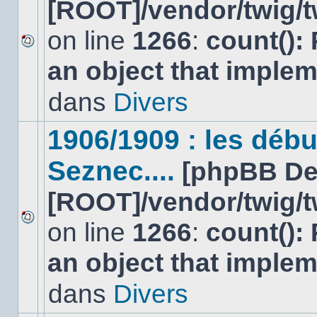
[ROOT]/vendor/twig/t
on line
1266
:
count():
Aucun
an object that imple
nouveau
message
non-
dans
Divers
lu
dans
ce
1906/1909 : les déb
sujet.
Seznec....
[phpBB De
[ROOT]/vendor/twig/t
on line
1266
:
count():
Aucun
nouveau
an object that imple
message
non-
lu
dans
Divers
dans
ce