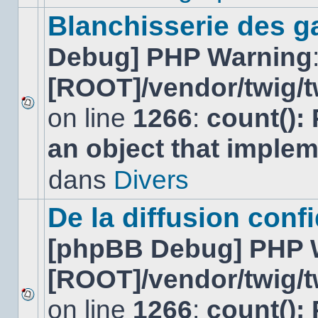
ce
sujet.
Blanchisserie des g
Debug] PHP Warning
[ROOT]/vendor/twig/t
on line
1266
:
count():
Aucun
nouveau
an object that imple
message
non-
lu
dans
Divers
dans
ce
sujet.
De la diffusion confi
[phpBB Debug] PHP 
[ROOT]/vendor/twig/t
on line
1266
:
count():
Aucun