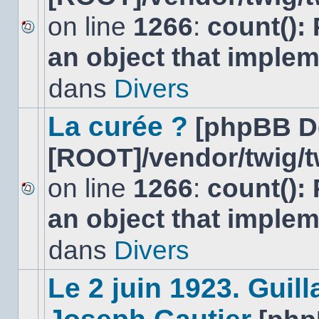
on line
1266
:
count():
Aucun
an object that imple
nouveau
message
non-
dans
Divers
lu
dans
ce
La curée ?
[phpBB D
sujet.
[ROOT]/vendor/twig/t
on line
1266
:
count():
Aucun
an object that imple
nouveau
message
non-
dans
Divers
lu
dans
ce
Le 2 juin 1923. Gui
sujet.