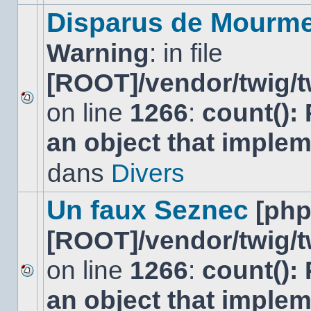
modifier
Disparus de Mourm
de
messages
Warning
: in file
ou
poster
de
[ROOT]/vendor/twig/t
réponse.
on line
1266
:
count():
Aucun
nouveau
an object that imple
message
non-
lu
dans
Divers
dans
ce
sujet.
Un faux Seznec
[ph
[ROOT]/vendor/twig/t
on line
1266
:
count():
Aucun
an object that imple
nouveau
message