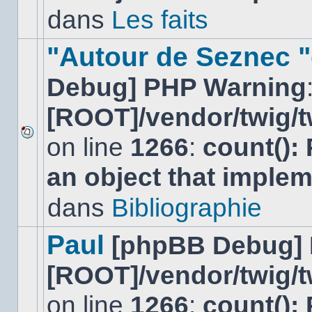
non-
dans
Les faits
lu
dans
ce
"Autour de Seznec "
sujet.
Debug] PHP Warning
[ROOT]/vendor/twig/t
on line
1266
:
count():
Aucun
nouveau
an object that imple
message
non-
lu
dans
Bibliographie
dans
ce
sujet.
Paul
[phpBB Debug]
[ROOT]/vendor/twig/t
on line
1266
:
count():