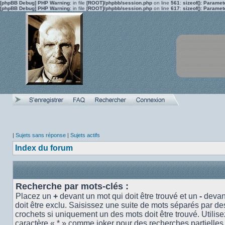
[phpBB Debug] PHP Warning
: in file
[ROOT]/phpbb/session.php
on line
561
:
sizeof(): Parame
[phpBB Debug] PHP Warning
: in file
[ROOT]/phpbb/session.php
on line
617
:
sizeof(): Parame
|
Sujets sans réponse
|
Sujets actifs
Index du forum
Recherche par mots-clés :
Placez un
+
devant un mot qui doit être trouvé et un
-
devant
doit être exclu. Saisissez une suite de mots séparés par d
crochets si uniquement un des mots doit être trouvé. Utilise
caractère « * » comme joker pour des recherches partielles