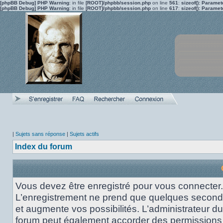
[phpBB Debug] PHP Warning
: in file
[ROOT]/phpbb/session.php
on line
561
:
sizeof(): Parame
[phpBB Debug] PHP Warning
: in file
[ROOT]/phpbb/session.php
on line
617
:
sizeof(): Parame
|
Sujets sans réponse
|
Sujets actifs
Index du forum
Vous devez être enregistré pour vous connecter.
L’enregistrement ne prend que quelques secon
et augmente vos possibilités. L’administrateur du
forum peut également accorder des permissions