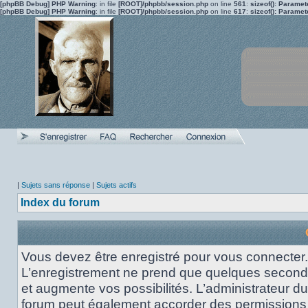
[phpBB Debug] PHP Warning
: in file
[ROOT]/phpbb/session.php
on line
561
:
sizeof(): Parame
[phpBB Debug] PHP Warning
: in file
[ROOT]/phpbb/session.php
on line
617
:
sizeof(): Parame
|
Sujets sans réponse
|
Sujets actifs
Index du forum
Vous devez être enregistré pour vous connecter.
L’enregistrement ne prend que quelques secon
et augmente vos possibilités. L’administrateur du
forum peut également accorder des permissions