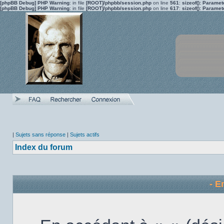
[phpBB Debug] PHP Warning
: in file
[ROOT]/phpbb/session.php
on line
561
:
sizeof(): Parame
[phpBB Debug] PHP Warning
: in file
[ROOT]/phpbb/session.php
on line
617
:
sizeof(): Parame
|
Sujets sans réponse
|
Sujets actifs
Index du forum
- E