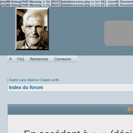
[phpBB Debug] PHP Warning
: in file
[ROOT]/phpbb/session.php
on line
561
:
sizeof(): Parame
[phpBB Debug] PHP Warning
: in file
[ROOT]/phpbb/session.php
on line
617
:
sizeof(): Parame
|
Sujets sans réponse
|
Sujets actifs
Index du forum
- E