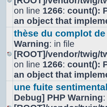
[ROOT]/vendor/twig/tw
Aucun
on line
1266
:
count(): 
message
non
lu
an object that imple
thèse du complot de 
Warning
: in file
[ROOT]/vendor/twig/tw
Aucun
on line
1266
:
count(): 
message
non
lu
an object that imple
une fuite sentiment
Debug] PHP Warning
: