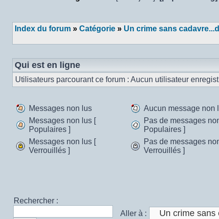
Poster un nouveau sujet
Index du forum
»
Catégorie
»
Un crime sans cadavre...d
Qui est en ligne
Utilisateurs parcourant ce forum : Aucun utilisateur enregistr
Messages non lus
Aucun message non 
Messages
Aucun
Messages non lus [
Pas de messages non 
non
message
Populaires ]
Populaires ]
Messages
Pas
lus
non
Messages non lus [
Pas de messages non 
non
de
lu
Verrouillés ]
Verrouillés ]
lus
messages
Messages
Pas
[
non
non
de
Populaires
lus
lus
messages
]
[
[
non
Populaires
Verrouillés
lus
]
]
[
Rechercher :
Verrouillés
Aller à :
]