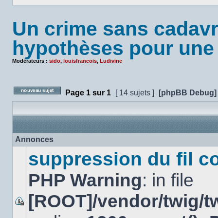
Un crime sans cadavre
hypothèses pour une 
Modérateurs :
sido
,
louisfrancois
,
Ludivine
Page
1
sur
1
[ 14 sujets ]
[phpBB Debug]
Poster un nouveau sujet
Annonces
suppression du fil c
PHP Warning
: in file
[ROOT]/vendor/twig/tw
Ce