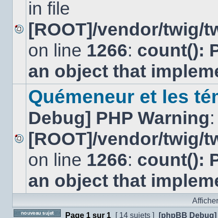
in file
[ROOT]/vendor/twig/tw
Aucun
on line
1266
:
count(): 
message
non
lu
an object that imple
Quémeneur et les té
Debug] PHP Warning
:
[ROOT]/vendor/twig/tw
Aucun
on line
1266
:
count(): 
message
non
lu
an object that imple
Affiche
Page
1
sur
1
[ 14 sujets ]
[phpBB Debug]