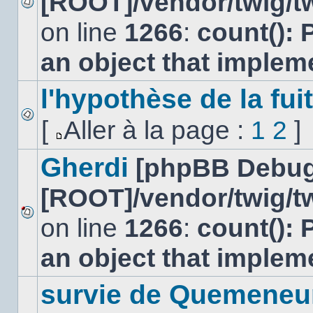
[ROOT]/vendor/twig/tw
Aucun
on line
1266
:
count(): 
message
non
lu
an object that imple
l'hypothèse de la fu
[
Aller à la page :
1
2
]
Aucun
message
Aller
non
à
Gherdi
[phpBB Debug
lu
la
page
[ROOT]/vendor/twig/tw
on line
1266
:
count(): 
Aucun
message
an object that imple
non
lu
survie de Quemeneu