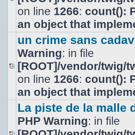
Aucun
on line
1266
:
count(): 
message
non
lu
an object that imple
un crime sans cadav
Warning
: in file
[ROOT]/vendor/twig/tw
Aucun
on line
1266
:
count(): 
message
non
lu
an object that imple
La piste de la malle 
PHP Warning
: in file
[ROOT]/vendor/twig/tw