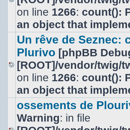
Aucun
on line
1266
:
count(): 
message
non
lu
an object that imple
Un rêve de Seznec: 
Plurivo
[phpBB Debu
[ROOT]/vendor/twig/tw
Aucun
on line
1266
:
count(): 
message
non
lu
an object that imple
ossements de Plouri
Warning
: in file