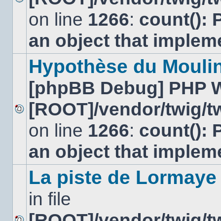
Aucun
on line
1266
:
count(): 
message
non
lu
an object that imple
Hypothèse du Moulin
[phpBB Debug] PHP 
[ROOT]/vendor/twig/tw
Aucun
on line
1266
:
count(): 
message
non
lu
an object that imple
La piste de Lormaye
in file
[ROOT]/vendor/twig/tw