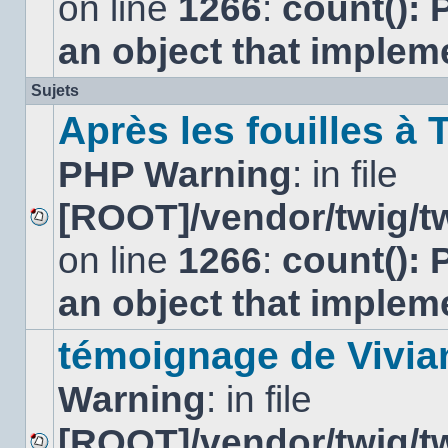
on line
1266
:
count(): 
sujet
est
verrouillé,
an object that imple
vous
ne
Sujets
pouvez
pas
Après les fouilles à 
modifier
de
PHP Warning
: in file
messages
ou
poster
[ROOT]/vendor/twig/tw
de
réponse.
Aucun
on line
1266
:
count(): 
message
non
lu
an object that imple
témoignage de Vivia
Warning
: in file
[ROOT]/vendor/twig/tw