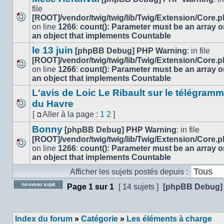
non
la
file
lu
page
[ROOT]/vendor/twig/twig/lib/Twig/Extension/Core.
Aucun
on line
1266
:
count(): Parameter must be an array o
message
an object that implements Countable
non
le 13 juin
[phpBB Debug] PHP Warning
: in file
lu
[ROOT]/vendor/twig/twig/lib/Twig/Extension/Core.
on line
1266
:
count(): Parameter must be an array o
Aucun
an object that implements Countable
message
non
L'avis de Loic Le Ribault sur le télégram
lu
du Havre
Aucun
[
Aller à la page :
1
2
]
message
Aller
Bonny
[phpBB Debug] PHP Warning
: in file
non
à
lu
[ROOT]/vendor/twig/twig/lib/Twig/Extension/Core.
la
on line
page
1266
:
count(): Parameter must be an array o
Aucun
an object that implements Countable
message
non
Afficher les sujets postés depuis :
lu
Page
1
sur
1
[ 14 sujets ]
[phpBB Debug]
Poster un nouveau sujet
Index du forum
»
Catégorie
»
Les éléments à charge