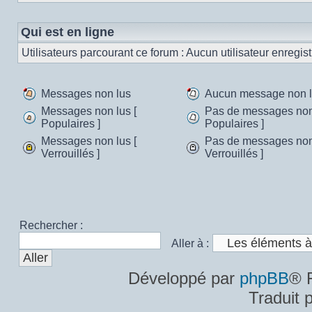
Qui est en ligne
Utilisateurs parcourant ce forum : Aucun utilisateur enregistr
Messages non lus
Aucun message non 
Messages
Aucun
Messages non lus [
Pas de messages non 
non
message
Populaires ]
Populaires ]
Messages
Pas
lus
non
Messages non lus [
Pas de messages non 
non
de
lu
Verrouillés ]
Verrouillés ]
lus
messages
Messages
Pas
[
non
non
de
Populaires
lus
lus
messages
]
[
[
non
Populaires
Verrouillés
lus
]
]
[
Rechercher :
Verrouillés
Aller à :
]
Développé par
phpBB
® 
Traduit 