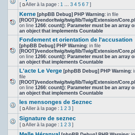
lu
la
[
Aller à la page :
1
…
3
4
5
6
7
]
Aucun
Aller
page
message
Kerne
à
[phpBB Debug] PHP Warning
: in file
non
la
[ROOT]/vendor/twig/twig/lib/Twig/Extension/Core.
lu
page
on line
1266
:
count(): Parameter must be an array o
Aucun
an object that implements Countable
message
non
Fondement et orientation de l'accusation
lu
[phpBB Debug] PHP Warning
: in file
[ROOT]/vendor/twig/twig/lib/Twig/Extension/Core.
Aucun
on line
1266
:
count(): Parameter must be an array o
message
an object that implements Countable
non
L'acte Le Verge
[phpBB Debug] PHP Warning
: 
lu
file
[ROOT]/vendor/twig/twig/lib/Twig/Extension/Core.
Aucun
on line
1266
:
count(): Parameter must be an array o
message
an object that implements Countable
non
les mensonges de Seznec
lu
[
Aller à la page :
1
2
3
]
Aucun
Aller
message
Signature de seznec
à
non
la
[
Aller à la page :
1
2
3
]
lu
Aucun
page
Aller
message
Melle Héranval
à
[phpBB Debug] PHP Warning
: in