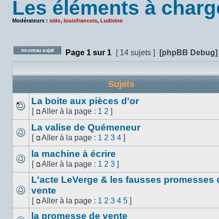
Les éléments à charg
Modérateurs :
sido
,
louisfrancois
,
Ludivine
Page
1
sur
1
[ 14 sujets ]
[phpBB Debug]
Poster un nouveau sujet
Sujets
La boite aux pièces d'or
[
Aller à la page :
1
2
]
Aucun
Aller
message
La valise de Quémeneur
à
non
la
[
Aller à la page :
1
2
3
4
]
lu
Aucun
page
Aller
message
la machine à écrire
à
non
la
[
Aller à la page :
1
2
3
]
lu
Aucun
page
Aller
message
L'acte LeVerge & les fausses promesses 
à
non
la
vente
lu
page
Aucun
[
Aller à la page :
1
2
3
4
5
]
message
Aller
la promesse de vente
non
à