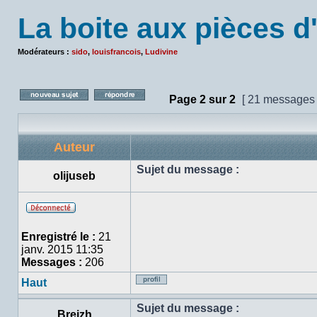
La boite aux pièces d
Modérateurs :
sido
,
louisfrancois
,
Ludivine
Page
2
sur
2
[ 21 messages
Poster un nouveau sujet
Répondre au sujet
Auteur
Sujet du message :
olijuseb
Hors
ligne
Enregistré le :
21
janv. 2015 11:35
Messages :
206
Haut
Profil
Sujet du message :
Breizh