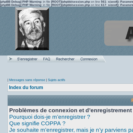
[phpBB Debug] PHP Warning
: in file
[ROOT]/phpbb/session.php
on line
561
:
sizeof(): Parame
[phpBB Debug] PHP Warning
: in file
[ROOT]/phpbb/session.php
on line
617
:
sizeof(): Parame
|
Messages sans réponse
|
Sujets actifs
Index du forum
Problèmes de connexion et d’enregistrement
Pourquoi dois-je m’enregistrer ?
Que signifie COPPA ?
Je souhaite m’enregistrer, mais je n’y parviens p