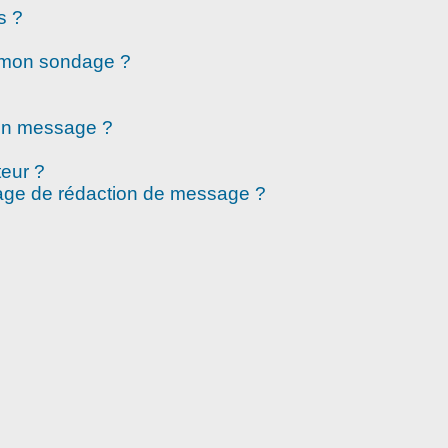
s ?
à mon sondage ?
mon message ?
eur ?
page de rédaction de message ?