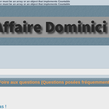
ter must be an array or an object that implements Countable
ter must be an array or an object that implements Countable
Foire aux questions (Questions posées fréquemment
as !