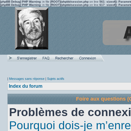
[phpBB Debug] PHP Warning
: in file
[ROOT]/phpbb/session.php
on line
561
:
sizeof(): Parame
[phpBB Debug] PHP Warning
: in file
[ROOT]/phpbb/session.php
on line
617
:
sizeof(): Parame
|
Messages sans réponse
|
Sujets actifs
Index du forum
Foire aux questions 
Problèmes de connexi
Pourquoi dois-je m’enre