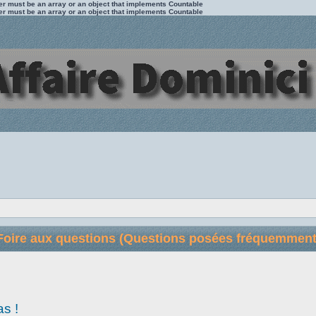
ter must be an array or an object that implements Countable
ter must be an array or an object that implements Countable
Foire aux questions (Questions posées fréquemment
as !