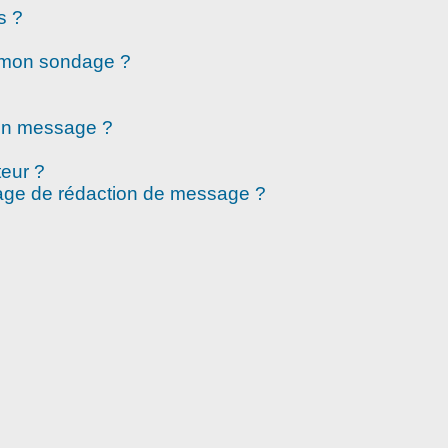
s ?
à mon sondage ?
mon message ?
eur ?
page de rédaction de message ?