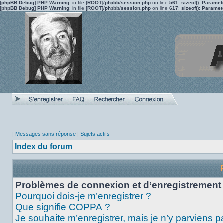
[phpBB Debug] PHP Warning
: in file
[ROOT]/phpbb/session.php
on line
561
:
sizeof(): Parame
[phpBB Debug] PHP Warning
: in file
[ROOT]/phpbb/session.php
on line
617
:
sizeof(): Parame
|
Messages sans réponse
|
Sujets actifs
Index du forum
Problèmes de connexion et d’enregistrement
Pourquoi dois-je m’enregistrer ?
Que signifie COPPA ?
Je souhaite m’enregistrer, mais je n’y parviens p