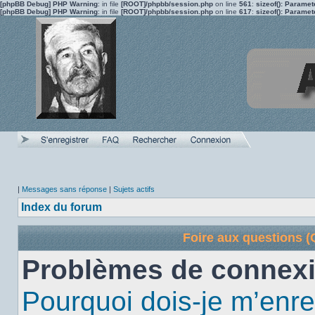
[phpBB Debug] PHP Warning
: in file
[ROOT]/phpbb/session.php
on line
561
:
sizeof(): Parame
[phpBB Debug] PHP Warning
: in file
[ROOT]/phpbb/session.php
on line
617
:
sizeof(): Parame
|
Messages sans réponse
|
Sujets actifs
Index du forum
Foire aux questions 
Problèmes de connexi
Pourquoi dois-je m’enre