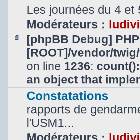
Les journées du 4 et
Modérateurs :
ludiv
[phpBB Debug] PHP
Aucun
[ROOT]/vendor/twig/
message
non
lu
on line
1236
:
count()
an object that impl
Constatations
rapports de gendarmer
l'USM1...
Modérateurs :
ludiv