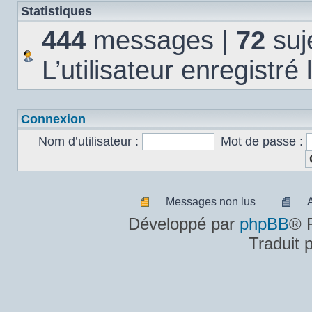
Statistiques
444
messages |
72
suj
L’utilisateur enregistré
Connexion
Nom d’utilisateur :
Mot de passe :
Messages non lus
Messages
A
Développé par
phpBB
® 
non
m
Traduit 
lus
n
lu