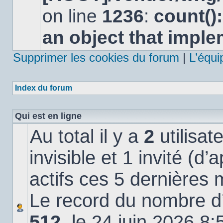
lu
on line
1236
:
count()
an object that impl
Supprimer les cookies du forum
|
L’équi
Index du forum
Qui est en ligne
Au total il y a
2
utilisat
invisible et 1 invité (d
actifs ces 5 dernières 
Le record du nombre d’u
512
, le 24 juin 2026 8: