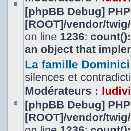
[phpBB Debug] PHP
Aucun
message
[ROOT]/vendor/twig/
non
lu
on line
1236
:
count()
an object that impl
La famille Dominici
silences et contradicti
Modérateurs :
ludiv
[phpBB Debug] PHP
Aucun
[ROOT]/vendor/twig/
message
non
lu
on line
1236
:
count()