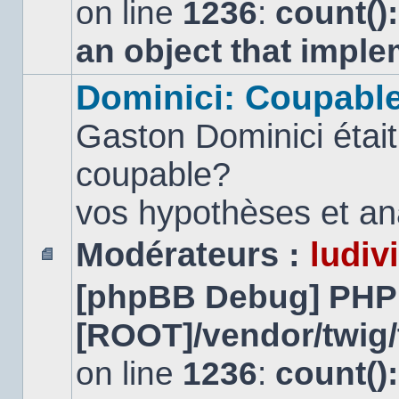
on line
1236
:
count()
an object that impl
Dominici: Coupabl
Gaston Dominici était
coupable?
vos hypothèses et ana
Modérateurs :
ludiv
Aucun
[phpBB Debug] PHP
message
non
lu
[ROOT]/vendor/twig/
on line
1236
:
count()