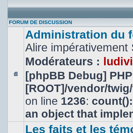
FORUM DE DISCUSSION
Administration du f
Alire impérativement
Modérateurs :
ludiv
[phpBB Debug] PHP
Aucun
[ROOT]/vendor/twig/
message
non
lu
on line
1236
:
count()
an object that impl
Les faits et les tém