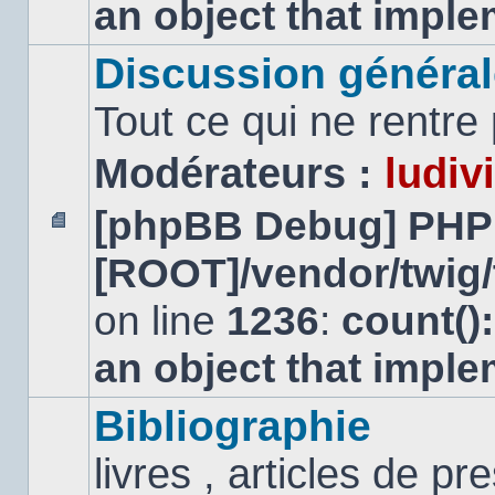
an object that impl
Discussion général
Tout ce qui ne rentre
Modérateurs :
ludiv
[phpBB Debug] PHP
Aucun
[ROOT]/vendor/twig/
message
non
lu
on line
1236
:
count()
an object that impl
Bibliographie
livres , articles de pr