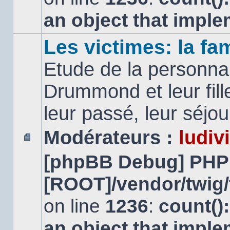
an object that impl
Les victimes: la f
Etude de la personna
Drummond et leur fill
leur passé, leur séjo
Modérateurs :
ludiv
Aucun
[phpBB Debug] PHP
message
non
lu
[ROOT]/vendor/twig/
on line
1236
:
count()
an object that impl