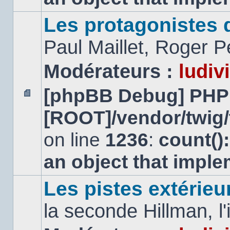
Les protagonistes d
Paul Maillet, Roger Pe
Modérateurs :
ludiv
[phpBB Debug] PHP
Aucun
[ROOT]/vendor/twig/
message
non
lu
on line
1236
:
count()
an object that impl
Les pistes extérieu
la seconde Hillman, l