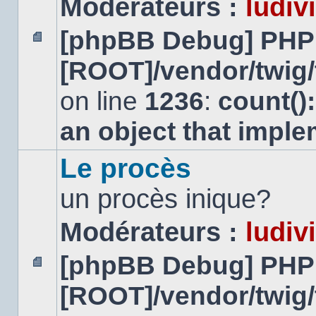
Modérateurs :
ludiv
[phpBB Debug] PHP
Aucun
[ROOT]/vendor/twig/
message
non
lu
on line
1236
:
count()
an object that impl
Le procès
un procès inique?
Modérateurs :
ludiv
[phpBB Debug] PHP
Aucun
[ROOT]/vendor/twig/
message
non
lu