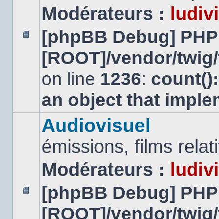
Modérateurs :
ludiv
[phpBB Debug] PHP
Aucun
[ROOT]/vendor/twig/
message
non
lu
on line
1236
:
count()
an object that impl
Audiovisuel
émissions, films relatif
Modérateurs :
ludiv
[phpBB Debug] PHP
Aucun
[ROOT]/vendor/twig/
message
non