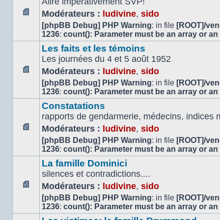
Alire impérativement SVP!
Modérateurs :
ludivine
,
sido
Aucun
[phpBB Debug] PHP Warning
: in file
[ROOT]/vend
message
1236
:
count(): Parameter must be an array or an
non
Les faits et les témoins
lu
Les journées du 4 et 5 août 1952
Modérateurs :
ludivine
,
sido
Aucun
[phpBB Debug] PHP Warning
: in file
[ROOT]/vend
message
1236
:
count(): Parameter must be an array or an
non
Constatations
lu
rapports de gendarmerie, médecins, indices m
Modérateurs :
ludivine
,
sido
Aucun
[phpBB Debug] PHP Warning
: in file
[ROOT]/vend
message
1236
:
count(): Parameter must be an array or an
non
La famille Dominici
lu
silences et contradictions....
Modérateurs :
ludivine
,
sido
Aucun
[phpBB Debug] PHP Warning
: in file
[ROOT]/vend
message
1236
:
count(): Parameter must be an array or an
non