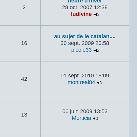
heure d'hiver
2
28 oct. 2007 12:38
ludivine
Voir le dernier
au sujet de le catalan....
16
30 sept. 2009 20:58
picolo33
Voir le dernier
01 sept. 2010 18:09
42
montreal84
Voir le derni
06 juin 2009 13:53
13
Morticia
Voir le dernier