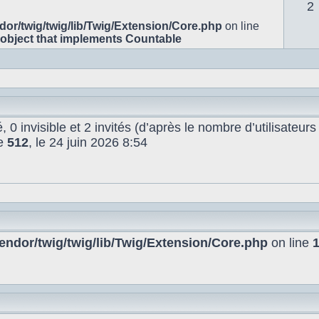
2
or/twig/twig/lib/Twig/Extension/Core.php
on line
 object that implements Countable
é, 0 invisible et 2 invités (d’après le nombre d’utilisateur
de
512
, le 24 juin 2026 8:54
ndor/twig/twig/lib/Twig/Extension/Core.php
on line