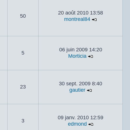
20 août 2010 13:58
50
montreal84
Voir le derni
06 juin 2009 14:20
5
Morticia
Voir le dernier
30 sept. 2009 8:40
23
gautier
Voir le dernier 
09 janv. 2010 12:59
3
edmond
Voir le dernier