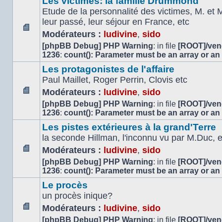
Les victimes: la famille Drummond
lu
Etude de la personnalité des victimes, M. et 
leur passé, leur séjour en France, etc
Modérateurs :
ludivine
,
sido
Aucun
[phpBB Debug] PHP Warning
: in file
[ROOT]/vend
message
1236
:
count(): Parameter must be an array or an
non
lu
Les protagonistes de l'affaire
Paul Maillet, Roger Perrin, Clovis etc
Modérateurs :
ludivine
,
sido
Aucun
[phpBB Debug] PHP Warning
: in file
[ROOT]/vend
message
1236
:
count(): Parameter must be an array or an
non
Les pistes extérieures à la grand'Terre
lu
la seconde Hillman, l'inconnu vu par M.Duc, et
Modérateurs :
ludivine
,
sido
Aucun
[phpBB Debug] PHP Warning
: in file
[ROOT]/vend
message
1236
:
count(): Parameter must be an array or an
non
Le procès
lu
un procès inique?
Modérateurs :
ludivine
,
sido
Aucun
[phpBB Debug] PHP Warning
: in file
[ROOT]/vend