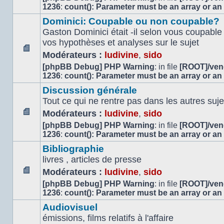
message
1236
:
count(): Parameter must be an array or an
non
Dominici: Coupable ou non coupable?
lu
Gaston Dominici était -il selon vous coupabl
vos hypothèses et analyses sur le sujet
Modérateurs :
ludivine
,
sido
Aucun
[phpBB Debug] PHP Warning
: in file
[ROOT]/vend
message
1236
:
count(): Parameter must be an array or an
non
lu
Discussion générale
Tout ce qui ne rentre pas dans les autres suje
Modérateurs :
ludivine
,
sido
Aucun
[phpBB Debug] PHP Warning
: in file
[ROOT]/vend
message
1236
:
count(): Parameter must be an array or an
non
Bibliographie
lu
livres , articles de presse
Modérateurs :
ludivine
,
sido
Aucun
[phpBB Debug] PHP Warning
: in file
[ROOT]/vend
message
1236
:
count(): Parameter must be an array or an
non
Audiovisuel
lu
émissions, films relatifs à l'affaire