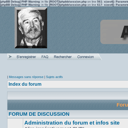
[phpBB Debug] PHP Warning
: in file
[ROOT]/phpbb/session.php
on line
561
:
sizeof(): Parame
[phpBB Debug] PHP Warning
: in file
[ROOT]/phpbb/session.php
on line
617
:
sizeof(): Parame
|
Messages sans réponse
|
Sujets actifs
Index du forum
For
FORUM DE DISCUSSION
Administration du forum et infos site