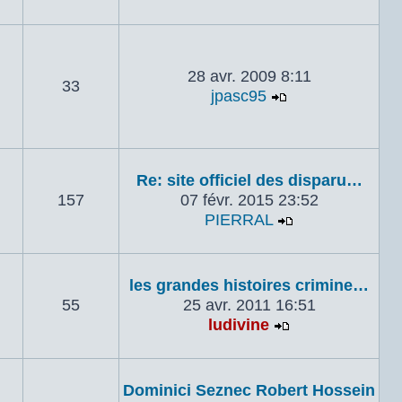
28 avr. 2009 8:11
33
jpasc95
Voir le dernier
Re: site officiel des disparu…
157
07 févr. 2015 23:52
PIERRAL
Voir le dernie
les grandes histoires crimine…
55
25 avr. 2011 16:51
ludivine
Voir le dernier
Dominici Seznec Robert Hossein