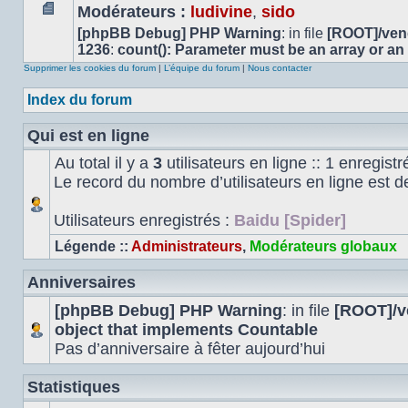
Modérateurs :
ludivine
,
sido
Aucun
[phpBB Debug] PHP Warning
: in file
[ROOT]/vend
message
1236
:
count(): Parameter must be an array or an
non
Supprimer les cookies du forum
|
L’équipe du forum
|
Nous contacter
lu
Index du forum
Qui est en ligne
Au total il y a
3
utilisateurs en ligne :: 1 enregistr
Le record du nombre d’utilisateurs en ligne est 
Utilisateurs enregistrés :
Baidu [Spider]
Légende ::
Administrateurs
,
Modérateurs globaux
Anniversaires
[phpBB Debug] PHP Warning
: in file
[ROOT]/ve
object that implements Countable
Pas d’anniversaire à fêter aujourd’hui
Statistiques