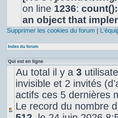
lu
on line
1236
:
count()
an object that impl
Supprimer les cookies du forum
|
L’équi
Index du forum
Qui est en ligne
Au total il y a
3
utilisat
invisible et 2 invités (
actifs ces 5 dernières 
Le record du nombre d’u
512
, le 24 juin 2026 8: