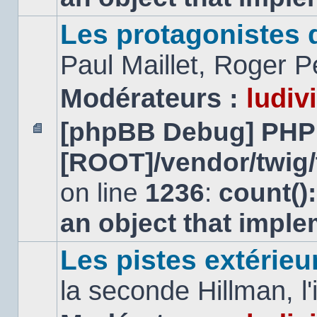
Les protagonistes d
Paul Maillet, Roger Pe
Modérateurs :
ludiv
[phpBB Debug] PHP
Aucun
[ROOT]/vendor/twig/
message
non
lu
on line
1236
:
count()
an object that impl
Les pistes extérieu
la seconde Hillman, l