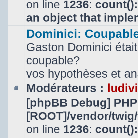
on line
1236
:
count()
an object that impl
Dominici: Coupabl
Gaston Dominici était
coupable?
vos hypothèses et ana
Modérateurs :
ludiv
Aucun
[phpBB Debug] PHP
message
non
lu
[ROOT]/vendor/twig/
on line
1236
:
count()