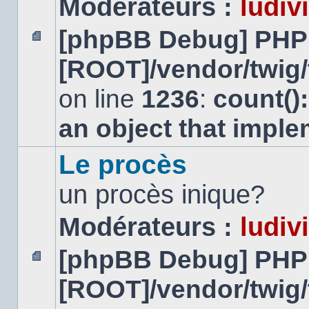
Modérateurs :
ludiv
[phpBB Debug] PHP
Aucun
[ROOT]/vendor/twig/
message
non
lu
on line
1236
:
count()
an object that impl
Le procès
un procès inique?
Modérateurs :
ludiv
[phpBB Debug] PHP
Aucun
[ROOT]/vendor/twig/
message
non
lu