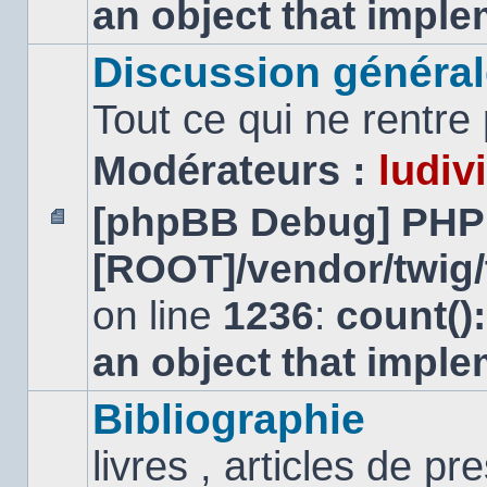
an object that impl
Discussion général
Tout ce qui ne rentre
Modérateurs :
ludiv
[phpBB Debug] PHP
Aucun
[ROOT]/vendor/twig/
message
non
lu
on line
1236
:
count()
an object that impl
Bibliographie
livres , articles de pr