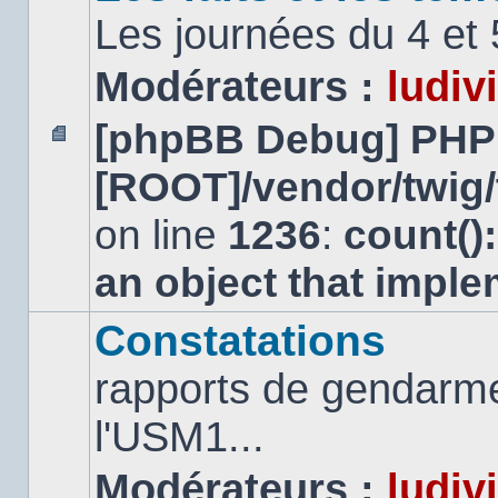
Les journées du 4 et
Modérateurs :
ludiv
[phpBB Debug] PHP
Aucun
[ROOT]/vendor/twig/
message
non
lu
on line
1236
:
count()
an object that impl
Constatations
rapports de gendarmer
l'USM1...
Modérateurs :
ludiv