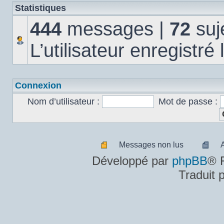
Statistiques
444
messages |
72
suj
L’utilisateur enregistré
Connexion
Nom d’utilisateur :
Mot de passe :
Messages non lus
Messages
A
Développé par
phpBB
® 
non
m
Traduit 
lus
n
lu