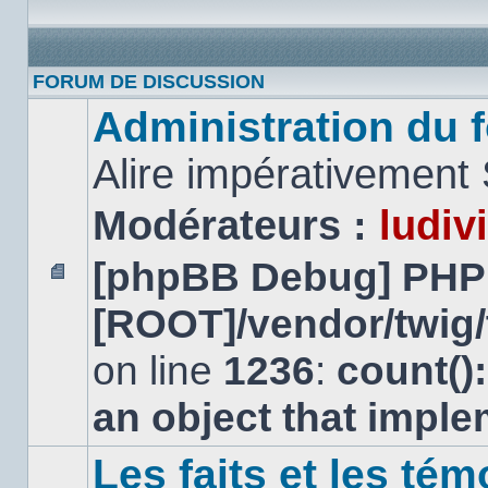
FORUM DE DISCUSSION
Administration du f
Alire impérativement
Modérateurs :
ludiv
[phpBB Debug] PHP
Aucun
[ROOT]/vendor/twig/
message
non
lu
on line
1236
:
count()
an object that impl
Les faits et les tém