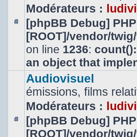
Modérateurs :
ludiv
[phpBB Debug] PHP
Aucun
[ROOT]/vendor/twig/
message
non
lu
on line
1236
:
count()
an object that impl
Audiovisuel
émissions, films relatif
Modérateurs :
ludiv
[phpBB Debug] PHP
Aucun
[ROOT]/vendor/twig/
message
non