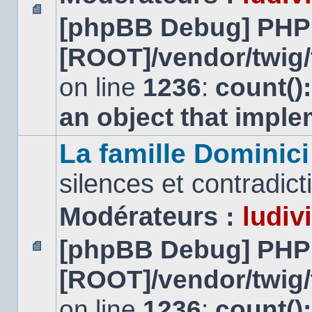
[phpBB Debug] PHP
Aucun
message
[ROOT]/vendor/twig/
non
lu
on line
1236
:
count()
an object that impl
La famille Dominici
silences et contradicti
Modérateurs :
ludiv
[phpBB Debug] PHP
Aucun
[ROOT]/vendor/twig/
message
non
lu
on line
1236
:
count()