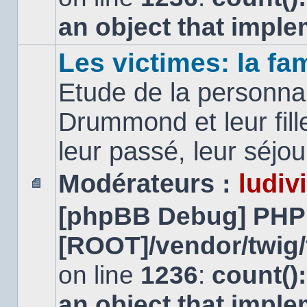
an object that impl
Les victimes: la f
Etude de la personna
Drummond et leur fill
leur passé, leur séjo
Modérateurs :
ludiv
Aucun
[phpBB Debug] PHP
message
non
lu
[ROOT]/vendor/twig/
on line
1236
:
count()
an object that impl