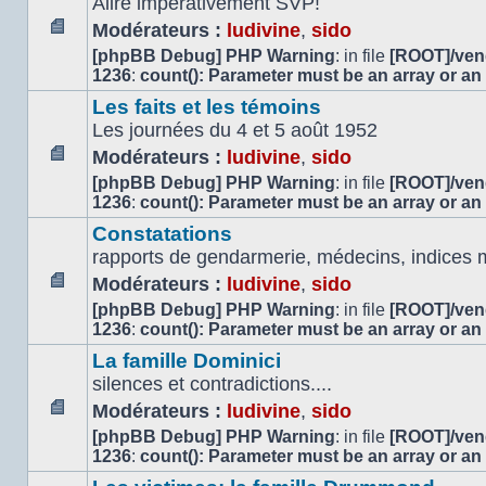
Alire impérativement SVP!
Modérateurs :
ludivine
,
sido
Aucun
[phpBB Debug] PHP Warning
: in file
[ROOT]/vend
message
1236
:
count(): Parameter must be an array or an
non
Les faits et les témoins
lu
Les journées du 4 et 5 août 1952
Modérateurs :
ludivine
,
sido
Aucun
[phpBB Debug] PHP Warning
: in file
[ROOT]/vend
message
1236
:
count(): Parameter must be an array or an
non
Constatations
lu
rapports de gendarmerie, médecins, indices m
Modérateurs :
ludivine
,
sido
Aucun
[phpBB Debug] PHP Warning
: in file
[ROOT]/vend
message
1236
:
count(): Parameter must be an array or an
non
La famille Dominici
lu
silences et contradictions....
Modérateurs :
ludivine
,
sido
Aucun
[phpBB Debug] PHP Warning
: in file
[ROOT]/vend
message
1236
:
count(): Parameter must be an array or an
non