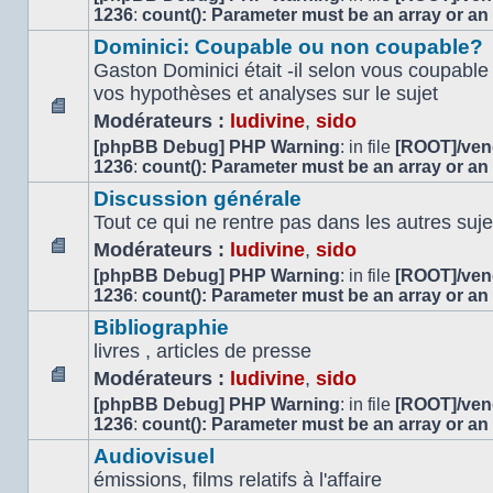
message
1236
:
count(): Parameter must be an array or an
non
Dominici: Coupable ou non coupable?
lu
Gaston Dominici était -il selon vous coupabl
vos hypothèses et analyses sur le sujet
Modérateurs :
ludivine
,
sido
Aucun
[phpBB Debug] PHP Warning
: in file
[ROOT]/vend
message
1236
:
count(): Parameter must be an array or an
non
lu
Discussion générale
Tout ce qui ne rentre pas dans les autres suje
Modérateurs :
ludivine
,
sido
Aucun
[phpBB Debug] PHP Warning
: in file
[ROOT]/vend
message
1236
:
count(): Parameter must be an array or an
non
Bibliographie
lu
livres , articles de presse
Modérateurs :
ludivine
,
sido
Aucun
[phpBB Debug] PHP Warning
: in file
[ROOT]/vend
message
1236
:
count(): Parameter must be an array or an
non
Audiovisuel
lu
émissions, films relatifs à l'affaire