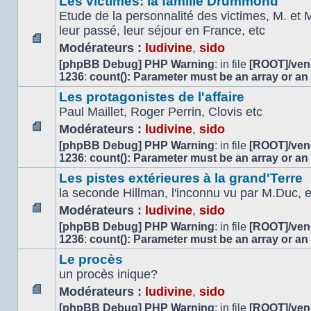
Les victimes: la famille Drummond
lu
Etude de la personnalité des victimes, M. et 
leur passé, leur séjour en France, etc
Modérateurs :
ludivine
,
sido
Aucun
[phpBB Debug] PHP Warning
: in file
[ROOT]/vend
message
1236
:
count(): Parameter must be an array or an
non
lu
Les protagonistes de l'affaire
Paul Maillet, Roger Perrin, Clovis etc
Modérateurs :
ludivine
,
sido
Aucun
[phpBB Debug] PHP Warning
: in file
[ROOT]/vend
message
1236
:
count(): Parameter must be an array or an
non
Les pistes extérieures à la grand'Terre
lu
la seconde Hillman, l'inconnu vu par M.Duc, et
Modérateurs :
ludivine
,
sido
Aucun
[phpBB Debug] PHP Warning
: in file
[ROOT]/vend
message
1236
:
count(): Parameter must be an array or an
non
Le procès
lu
un procès inique?
Modérateurs :
ludivine
,
sido
Aucun
[phpBB Debug] PHP Warning
: in file
[ROOT]/vend