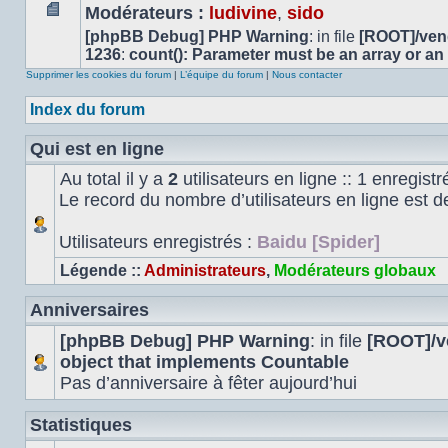
Modérateurs :
ludivine
,
sido
Aucun
[phpBB Debug] PHP Warning
: in file
[ROOT]/vend
message
1236
:
count(): Parameter must be an array or an
non
Supprimer les cookies du forum
|
L’équipe du forum
|
Nous contacter
lu
Index du forum
Qui est en ligne
Au total il y a
2
utilisateurs en ligne :: 1 enregistr
Le record du nombre d’utilisateurs en ligne est 
Utilisateurs enregistrés :
Baidu [Spider]
Légende ::
Administrateurs
,
Modérateurs globaux
Anniversaires
[phpBB Debug] PHP Warning
: in file
[ROOT]/ve
object that implements Countable
Pas d’anniversaire à fêter aujourd’hui
Statistiques