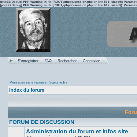
[phpBB Debug] PHP Warning
: in file
[ROOT]/phpbb/session.php
on line
561
:
sizeof(): Parame
[phpBB Debug] PHP Warning
: in file
[ROOT]/phpbb/session.php
on line
617
:
sizeof(): Parame
|
Messages sans réponse
|
Sujets actifs
Index du forum
For
FORUM DE DISCUSSION
Administration du forum et infos site