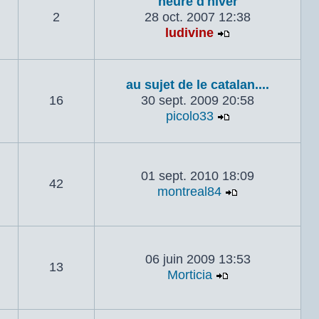
heure d'hiver
2
28 oct. 2007 12:38
ludivine
Voir le dernier
au sujet de le catalan....
16
30 sept. 2009 20:58
picolo33
Voir le dernier
01 sept. 2010 18:09
42
montreal84
Voir le derni
06 juin 2009 13:53
13
Morticia
Voir le dernier