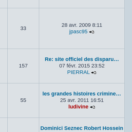
28 avr. 2009 8:11
33
jpasc95
Voir le dernier
Re: site officiel des disparu…
157
07 févr. 2015 23:52
PIERRAL
Voir le dernie
les grandes histoires crimine…
55
25 avr. 2011 16:51
ludivine
Voir le dernier
Dominici Seznec Robert Hossein