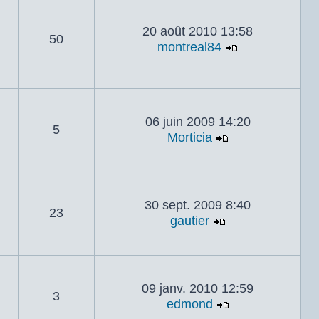
20 août 2010 13:58
50
montreal84
Voir le derni
06 juin 2009 14:20
5
Morticia
Voir le dernier
30 sept. 2009 8:40
23
gautier
Voir le dernier 
09 janv. 2010 12:59
3
edmond
Voir le dernier