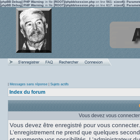
[phpBB Debug] PHP Warning
: in file
[ROOT]/phpbb/session.php
on line
561
:
sizeof(): Parame
[phpBB Debug] PHP Warning
: in file
[ROOT]/phpbb/session.php
on line
617
:
sizeof(): Parame
|
Messages sans réponse
|
Sujets actifs
Index du forum
Vous devez vous connecter p
Vous devez être enregistré pour vous connecter.
L’enregistrement ne prend que quelques secon
et augmente vos possibilités. L’administrateur du