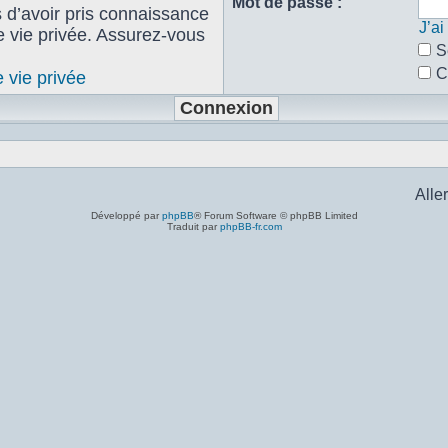
Mot de passe :
s d’avoir pris connaissance
J’a
de vie privée. Assurez-vous
S
C
e vie privée
Aller
Développé par
phpBB
® Forum Software © phpBB Limited
Traduit par
phpBB-fr.com