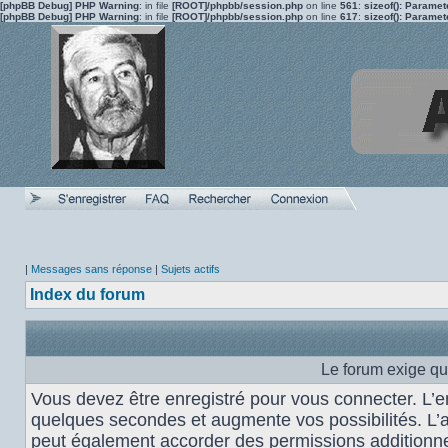
[phpBB Debug] PHP Warning
: in file
[ROOT]/phpbb/session.php
on line
561
:
sizeof(): Parame
[phpBB Debug] PHP Warning
: in file
[ROOT]/phpbb/session.php
on line
617
:
sizeof(): Parame
|
Messages sans réponse
|
Sujets actifs
Index du forum
Le forum exige qu
Vous devez être enregistré pour vous connecter. L’
quelques secondes et augmente vos possibilités. L’
peut également accorder des permissions additionnel