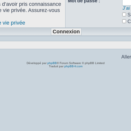
Mot de passe :
s d’avoir pris connaissance
J’a
de vie privée. Assurez-vous
S
C
e vie privée
Aller
Développé par
phpBB
® Forum Software © phpBB Limited
Traduit par
phpBB-fr.com