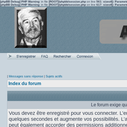
[phpBB Debug] PHP Warning
: in file
[ROOT]/phpbb/session.php
on line
561
:
sizeof(): Parame
[phpBB Debug] PHP Warning
: in file
[ROOT]/phpbb/session.php
on line
617
:
sizeof(): Parame
|
Messages sans réponse
|
Sujets actifs
Index du forum
Le forum exige qu
Vous devez être enregistré pour vous connecter. L’
quelques secondes et augmente vos possibilités. L’
peut également accorder des permissions additionnel