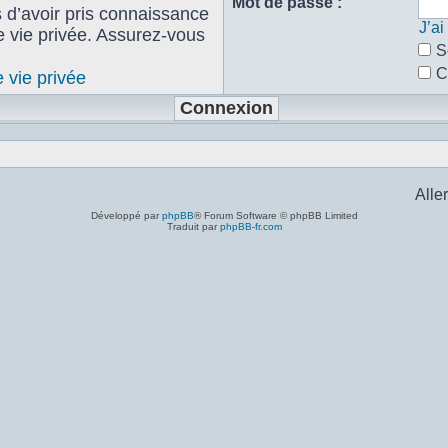
Mot de passe :
s d’avoir pris connaissance
J’a
de vie privée. Assurez-vous
S
C
e vie privée
Aller
Développé par
phpBB
® Forum Software © phpBB Limited
Traduit par
phpBB-fr.com