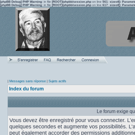
[phpBB Debug] PHP Warning
: in file
[ROOT]/phpbb/session.php
on line
561
:
sizeof(): Parame
[phpBB Debug] PHP Warning
: in file
[ROOT]/phpbb/session.php
on line
617
:
sizeof(): Parame
|
Messages sans réponse
|
Sujets actifs
Index du forum
Le forum exige qu
Vous devez être enregistré pour vous connecter. L’
quelques secondes et augmente vos possibilités. L’
peut également accorder des permissions additionnel