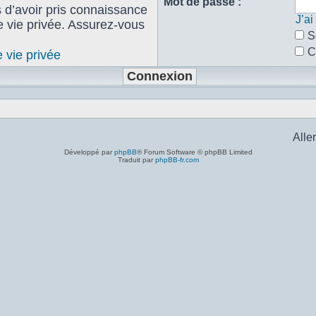
Mot de passe :
s d’avoir pris connaissance
J’a
de vie privée. Assurez-vous
S
C
e vie privée
Aller
Développé par
phpBB
® Forum Software © phpBB Limited
Traduit par
phpBB-fr.com