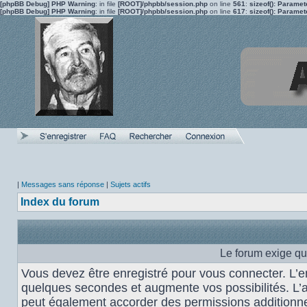
[phpBB Debug] PHP Warning
: in file
[ROOT]/phpbb/session.php
on line
561
:
sizeof(): Parame
[phpBB Debug] PHP Warning
: in file
[ROOT]/phpbb/session.php
on line
617
:
sizeof(): Parame
|
Messages sans réponse
|
Sujets actifs
Index du forum
Le forum exige qu
Vous devez être enregistré pour vous connecter. L’
quelques secondes et augmente vos possibilités. L’
peut également accorder des permissions additionnel