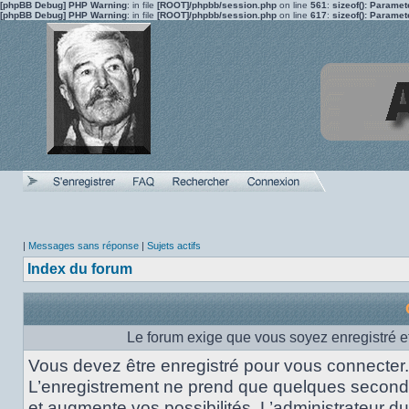
[phpBB Debug] PHP Warning
: in file
[ROOT]/phpbb/session.php
on line
561
:
sizeof(): Parame
[phpBB Debug] PHP Warning
: in file
[ROOT]/phpbb/session.php
on line
617
:
sizeof(): Parame
|
Messages sans réponse
|
Sujets actifs
Index du forum
Le forum exige que vous soyez enregistré et
Vous devez être enregistré pour vous connecter.
L’enregistrement ne prend que quelques secon
et augmente vos possibilités. L’administrateur du