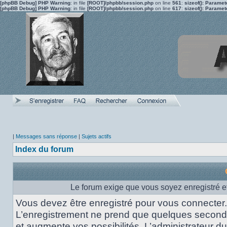
[phpBB Debug] PHP Warning
: in file
[ROOT]/phpbb/session.php
on line
561
:
sizeof(): Parame
[phpBB Debug] PHP Warning
: in file
[ROOT]/phpbb/session.php
on line
617
:
sizeof(): Parame
|
Messages sans réponse
|
Sujets actifs
Index du forum
Le forum exige que vous soyez enregistré et
Vous devez être enregistré pour vous connecter.
L’enregistrement ne prend que quelques secon
et augmente vos possibilités. L’administrateur du