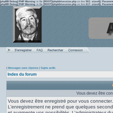
[phpBB Debug] PHP Warning
: in file
[ROOT]/phpbb/session.php
on line
561
:
sizeof(): Parame
[phpBB Debug] PHP Warning
: in file
[ROOT]/phpbb/session.php
on line
617
:
sizeof(): Parame
|
Messages sans réponse
|
Sujets actifs
Index du forum
Vous devez être con
Vous devez être enregistré pour vous connecter.
L’enregistrement ne prend que quelques secon
et augmente vos possibilités. L’administrateur du