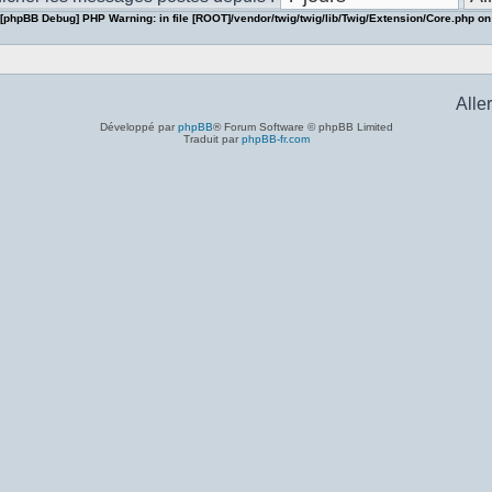
[phpBB Debug] PHP Warning
: in file
[ROOT]/vendor/twig/twig/lib/Twig/Extension/Core.php
on
Aller
Développé par
phpBB
® Forum Software © phpBB Limited
Traduit par
phpBB-fr.com