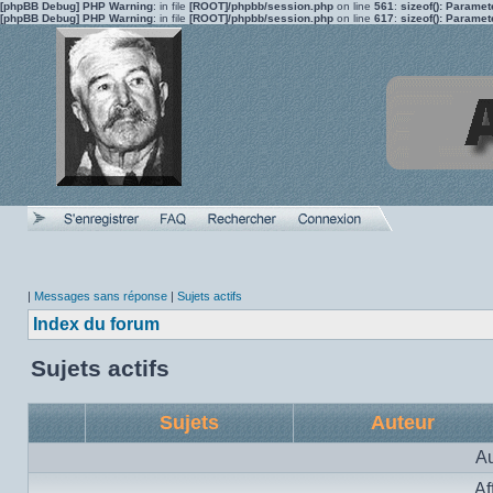
[phpBB Debug] PHP Warning
: in file
[ROOT]/phpbb/session.php
on line
561
:
sizeof(): Parame
[phpBB Debug] PHP Warning
: in file
[ROOT]/phpbb/session.php
on line
617
:
sizeof(): Parame
|
Messages sans réponse
|
Sujets actifs
Index du forum
Sujets actifs
Sujets
Auteur
Au
Af