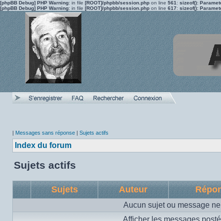
[phpBB Debug] PHP Warning
: in file
[ROOT]/phpbb/session.php
on line
561
:
sizeof(): Parame
[phpBB Debug] PHP Warning
: in file
[ROOT]/phpbb/session.php
on line
617
:
sizeof(): Parame
|
Messages sans réponse
|
Sujets actifs
Index du forum
Sujets actifs
Sujets
Auteur
Répo
Aucun sujet ou message ne 
Afficher les messages posté