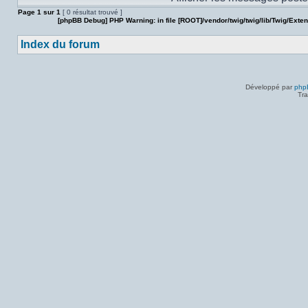
Page
1
sur
1
[ 0 résultat trouvé ]
[phpBB Debug] PHP Warning
: in file
[ROOT]/vendor/twig/twig/lib/Twig/Exte
Index du forum
Développé par
php
Tra