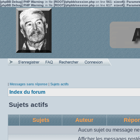
[phpBB Debug] PHP Warning
: in file
[ROOT]/phpbb/session.php
on line
561
:
sizeof(): Parame
[phpBB Debug] PHP Warning
: in file
[ROOT]/phpbb/session.php
on line
617
:
sizeof(): Parame
|
Messages sans réponse
|
Sujets actifs
Index du forum
Sujets actifs
Sujets
Auteur
Répo
Aucun sujet ou message ne 
Afficher les messages posté