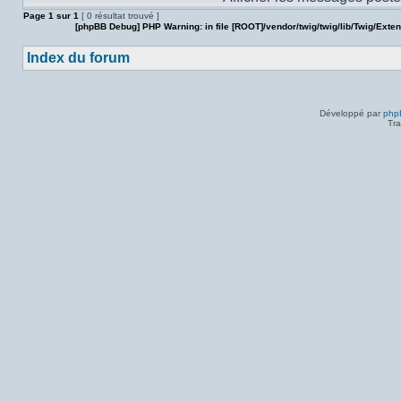
Page
1
sur
1
[ 0 résultat trouvé ]
[phpBB Debug] PHP Warning
: in file
[ROOT]/vendor/twig/twig/lib/Twig/Exte
Index du forum
Développé par
php
Tra