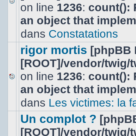
on line
1236
:
count():
Aucun
nouveau
an object that imple
message
non-
lu
dans
Constatations
dans
ce
sujet.
rigor mortis
[phpBB 
[ROOT]/vendor/twig/t
on line
1236
:
count():
Aucun
an object that imple
nouveau
message
non-
dans
Les victimes: la
lu
dans
ce
Un complot ?
[phpB
sujet.
[ROOT]/vendor/twig/t