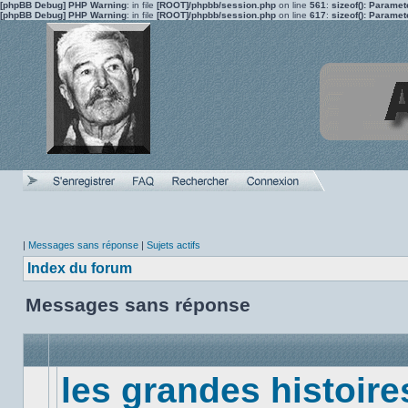
[phpBB Debug] PHP Warning
: in file
[ROOT]/phpbb/session.php
on line
561
:
sizeof(): Parame
[phpBB Debug] PHP Warning
: in file
[ROOT]/phpbb/session.php
on line
617
:
sizeof(): Parame
|
Messages sans réponse
|
Sujets actifs
Index du forum
Messages sans réponse
les grandes histoire