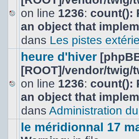
on line
1236
:
count():
Aucun
an object that imple
nouveau
message
non-
dans
Les pistes extéri
lu
dans
ce
heure d'hiver
[phpBB
sujet.
[ROOT]/vendor/twig/t
on line
1236
:
count():
Aucun
an object that imple
nouveau
message
non-
dans
Administration du 
lu
dans
ce
le méridionnal 17 m
sujet.