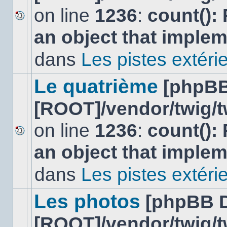
on line
1236
:
count():
Aucun
an object that imple
nouveau
message
non-
dans
Les pistes extéri
lu
dans
ce
Le quatrième
[phpBB
sujet.
[ROOT]/vendor/twig/t
on line
1236
:
count():
Aucun
an object that imple
nouveau
message
non-
dans
Les pistes extéri
lu
dans
ce
Les photos
[phpBB 
sujet.
[ROOT]/vendor/twig/t