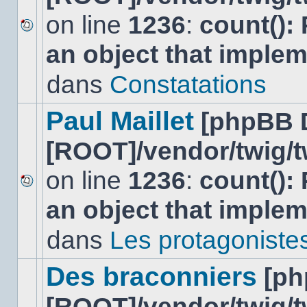
on line
1236
:
count():
Aucun
an object that imple
nouveau
message
non-
dans
Constatations
lu
dans
ce
Paul Maillet
[phpBB 
sujet.
[ROOT]/vendor/twig/t
on line
1236
:
count():
Aucun
an object that imple
nouveau
message
non-
dans
Les protagonistes 
lu
dans
ce
Des braconniers
[ph
sujet.
[ROOT]/vendor/twig/t