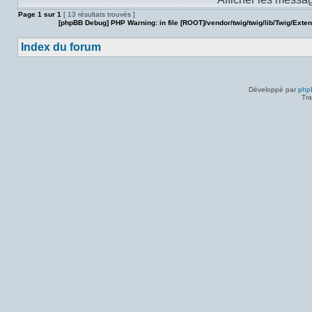
sujet.
Page
1
sur
1
[ 13 résultats trouvés ]
[phpBB Debug] PHP Warning
: in file
[ROOT]/vendor/twig/twig/lib/Twig/Exte
Index du forum
Développé par
php
Tra