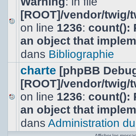
Warning
: in file
[ROOT]/vendor/twig/t
on line
1236
:
count():
Aucun
nouveau
an object that imple
message
non-
lu
dans
Bibliographie
dans
ce
sujet.
charte
[phpBB Debug
[ROOT]/vendor/twig/t
on line
1236
:
count():
Aucun
an object that imple
nouveau
message
non-
dans
Administration du 
lu
dans
ce
Afficher les messa