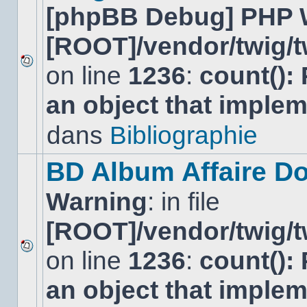
[phpBB Debug] PHP 
[ROOT]/vendor/twig/t
on line
1236
:
count():
Aucun
nouveau
an object that imple
message
non-
lu
dans
Bibliographie
dans
ce
sujet.
BD Album Affaire Do
Warning
: in file
[ROOT]/vendor/twig/t
on line
1236
:
count():
Aucun
nouveau
an object that imple
message
non-