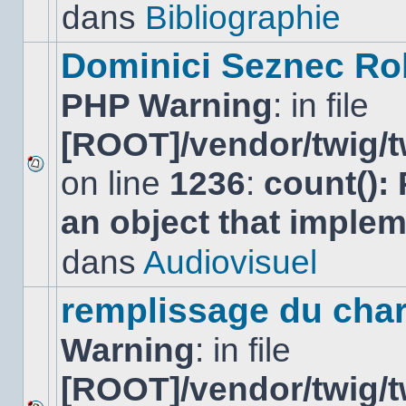
lu
dans
Bibliographie
dans
ce
sujet.
Dominici Seznec Ro
PHP Warning
: in file
[ROOT]/vendor/twig/t
on line
1236
:
count():
Aucun
nouveau
an object that imple
message
non-
lu
dans
Audiovisuel
dans
ce
sujet.
remplissage du cha
Warning
: in file
[ROOT]/vendor/twig/t