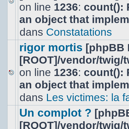
on line
1236
:
count():
Aucun
nouveau
an object that imple
message
non-
lu
dans
Constatations
dans
ce
sujet.
rigor mortis
[phpBB 
[ROOT]/vendor/twig/t
on line
1236
:
count():
Aucun
an object that imple
nouveau
message
non-
dans
Les victimes: la
lu
dans
ce
Un complot ?
[phpB
sujet.
[ROOT]/vendor/twig/t