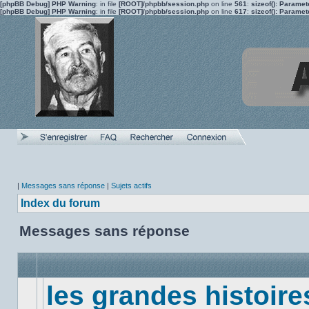
[phpBB Debug] PHP Warning
: in file
[ROOT]/phpbb/session.php
on line
561
:
sizeof(): Parame
[phpBB Debug] PHP Warning
: in file
[ROOT]/phpbb/session.php
on line
617
:
sizeof(): Parame
|
Messages sans réponse
|
Sujets actifs
Index du forum
Messages sans réponse
les grandes histoire