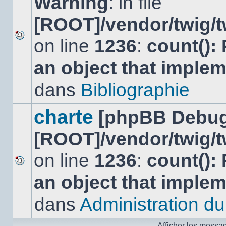
Warning
: in file
[ROOT]/vendor/twig/t
on line
1236
:
count():
Aucun
nouveau
an object that imple
message
non-
lu
dans
Bibliographie
dans
ce
sujet.
charte
[phpBB Debug
[ROOT]/vendor/twig/t
on line
1236
:
count():
Aucun
an object that imple
nouveau
message
non-
dans
Administration du 
lu
dans
ce
Afficher les messa