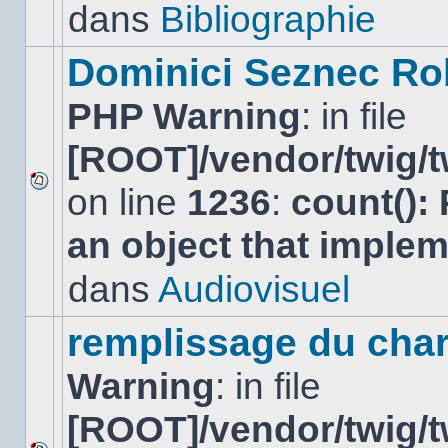
lu
dans
Bibliographie
dans
ce
sujet.
Dominici Seznec Ro
PHP Warning
: in file
[ROOT]/vendor/twig/t
on line
1236
:
count():
Aucun
nouveau
an object that imple
message
non-
lu
dans
Audiovisuel
dans
ce
sujet.
remplissage du cha
Warning
: in file
[ROOT]/vendor/twig/t