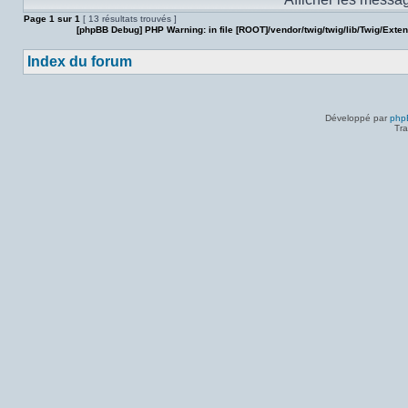
sujet.
Page
1
sur
1
[ 13 résultats trouvés ]
[phpBB Debug] PHP Warning
: in file
[ROOT]/vendor/twig/twig/lib/Twig/Exte
Index du forum
Développé par
php
Tra