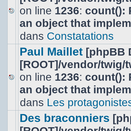
on line
1236
:
count():
Aucun
an object that imple
nouveau
message
non-
dans
Constatations
lu
dans
ce
Paul Maillet
[phpBB 
sujet.
[ROOT]/vendor/twig/t
on line
1236
:
count():
Aucun
an object that imple
nouveau
message
non-
dans
Les protagonistes 
lu
dans
ce
Des braconniers
[ph
sujet.
[ROOT]/vendor/twig/t