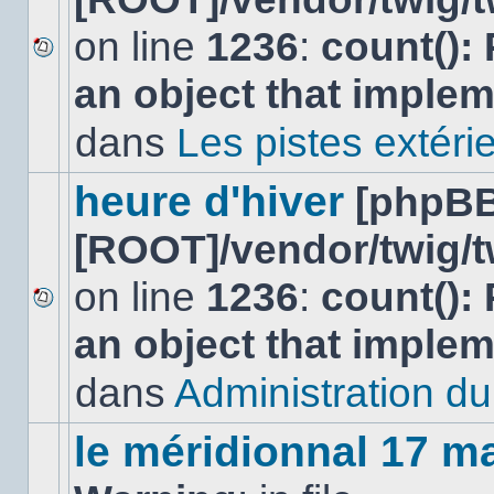
on line
1236
:
count():
Aucun
an object that imple
nouveau
message
non-
dans
Les pistes extéri
lu
dans
ce
heure d'hiver
[phpBB
sujet.
[ROOT]/vendor/twig/t
on line
1236
:
count():
Aucun
an object that imple
nouveau
message
non-
dans
Administration du 
lu
dans
ce
le méridionnal 17 m
sujet.