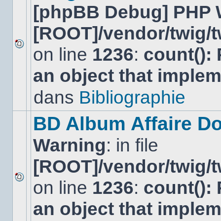
[phpBB Debug] PHP 
[ROOT]/vendor/twig/t
on line
1236
:
count():
Aucun
nouveau
an object that imple
message
non-
lu
dans
Bibliographie
dans
ce
sujet.
BD Album Affaire Do
Warning
: in file
[ROOT]/vendor/twig/t
on line
1236
:
count():
Aucun
nouveau
an object that imple
message
non-