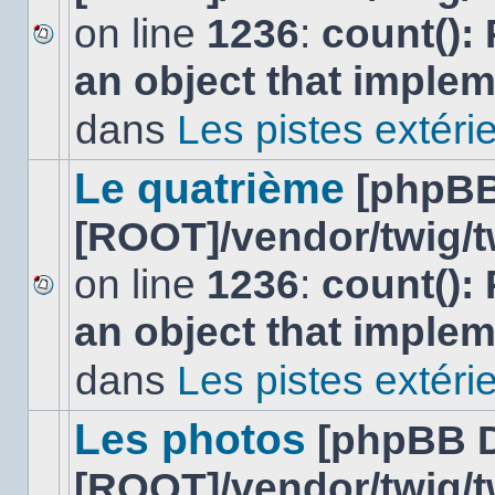
on line
1236
:
count():
Aucun
an object that imple
nouveau
message
non-
dans
Les pistes extéri
lu
dans
ce
Le quatrième
[phpBB
sujet.
[ROOT]/vendor/twig/t
on line
1236
:
count():
Aucun
an object that imple
nouveau
message
non-
dans
Les pistes extéri
lu
dans
ce
Les photos
[phpBB 
sujet.
[ROOT]/vendor/twig/t