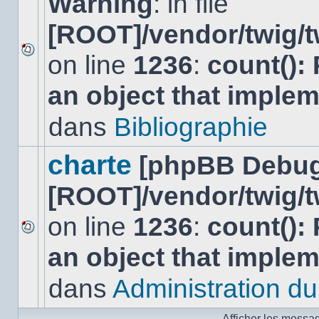
Warning
: in file
[ROOT]/vendor/twig/t
on line
1236
:
count():
Aucun
nouveau
an object that imple
message
non-
lu
dans
Bibliographie
dans
ce
sujet.
charte
[phpBB Debug
[ROOT]/vendor/twig/t
on line
1236
:
count():
Aucun
an object that imple
nouveau
message
non-
dans
Administration du 
lu
dans
ce
Afficher les messa