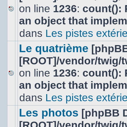
on line
1236
:
count():
Aucun
an object that imple
nouveau
message
non-
dans
Les pistes extéri
lu
dans
ce
Le quatrième
[phpBB
sujet.
[ROOT]/vendor/twig/t
on line
1236
:
count():
Aucun
an object that imple
nouveau
message
non-
dans
Les pistes extéri
lu
dans
ce
Les photos
[phpBB 
sujet.
[ROOT]/vendor/twig/t