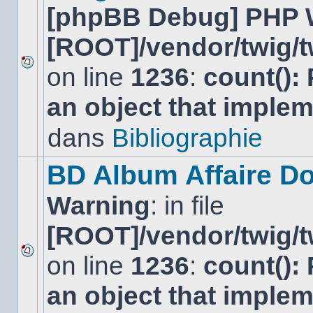
[phpBB Debug] PHP 
[ROOT]/vendor/twig/t
on line
1236
:
count():
Aucun
nouveau
an object that imple
message
non-
lu
dans
Bibliographie
dans
ce
sujet.
BD Album Affaire Do
Warning
: in file
[ROOT]/vendor/twig/t
on line
1236
:
count():
Aucun
nouveau
an object that imple
message
non-