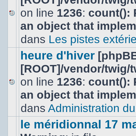
on line
1236
:
count():
Aucun
an object that imple
nouveau
message
non-
dans
Les pistes extéri
lu
dans
ce
heure d'hiver
[phpBB
sujet.
[ROOT]/vendor/twig/t
on line
1236
:
count():
Aucun
an object that imple
nouveau
message
non-
dans
Administration du 
lu
dans
ce
le méridionnal 17 m
sujet.