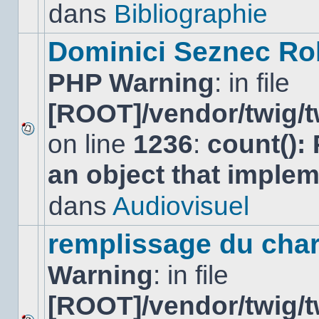
lu
dans
Bibliographie
dans
ce
sujet.
Dominici Seznec Ro
PHP Warning
: in file
[ROOT]/vendor/twig/t
on line
1236
:
count():
Aucun
nouveau
an object that imple
message
non-
lu
dans
Audiovisuel
dans
ce
sujet.
remplissage du cha
Warning
: in file
[ROOT]/vendor/twig/t