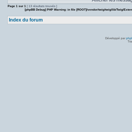
sujet.
Page
1
sur
1
[ 13 résultats trouvés ]
[phpBB Debug] PHP Warning
: in file
[ROOT]/vendor/twig/twig/lib/Twig/Exte
Index du forum
Développé par
php
Tra