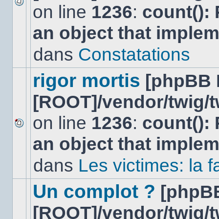
on line
1236
:
count():
Aucun
nouveau
an object that imple
message
non-
lu
dans
Constatations
dans
ce
sujet.
rigor mortis
[phpBB 
[ROOT]/vendor/twig/t
on line
1236
:
count():
Aucun
an object that imple
nouveau
message
non-
dans
Les victimes: la
lu
dans
ce
Un complot ?
[phpB
sujet.
[ROOT]/vendor/twig/t