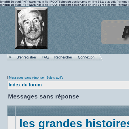
[phpBB Debug] PHP Warning
: in file
[ROOT]/phpbb/session.php
on line
561
:
sizeof(): Parame
[phpBB Debug] PHP Warning
: in file
[ROOT]/phpbb/session.php
on line
617
:
sizeof(): Parame
|
Messages sans réponse
|
Sujets actifs
Index du forum
Messages sans réponse
les grandes histoire