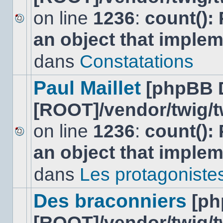
on line
1236
:
count():
Aucun
an object that imple
nouveau
message
non-
dans
Constatations
lu
dans
ce
Paul Maillet
[phpBB 
sujet.
[ROOT]/vendor/twig/t
on line
1236
:
count():
Aucun
an object that imple
nouveau
message
non-
dans
Les protagonistes 
lu
dans
ce
Des braconniers
[ph
sujet.
[ROOT]/vendor/twig/t