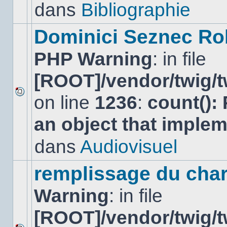
lu
dans
Bibliographie
dans
ce
sujet.
Dominici Seznec Ro
PHP Warning
: in file
[ROOT]/vendor/twig/t
on line
1236
:
count():
Aucun
nouveau
an object that imple
message
non-
lu
dans
Audiovisuel
dans
ce
sujet.
remplissage du cha
Warning
: in file
[ROOT]/vendor/twig/t