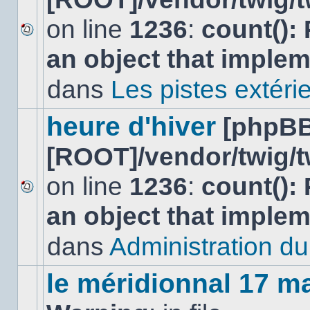
on line
1236
:
count():
Aucun
an object that imple
nouveau
message
non-
dans
Les pistes extéri
lu
dans
ce
heure d'hiver
[phpBB
sujet.
[ROOT]/vendor/twig/t
on line
1236
:
count():
Aucun
an object that imple
nouveau
message
non-
dans
Administration du 
lu
dans
ce
le méridionnal 17 m
sujet.