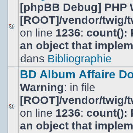
[phpBB Debug] PHP 
[ROOT]/vendor/twig/t
on line
1236
:
count():
Aucun
nouveau
an object that imple
message
non-
lu
dans
Bibliographie
dans
ce
sujet.
BD Album Affaire Do
Warning
: in file
[ROOT]/vendor/twig/t
on line
1236
:
count():
Aucun
nouveau
an object that imple
message
non-