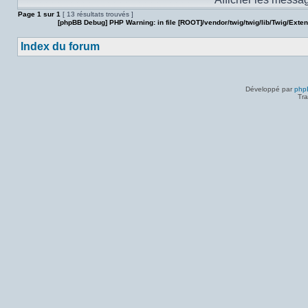
sujet.
Page
1
sur
1
[ 13 résultats trouvés ]
[phpBB Debug] PHP Warning
: in file
[ROOT]/vendor/twig/twig/lib/Twig/Exte
Index du forum
Développé par
php
Tra