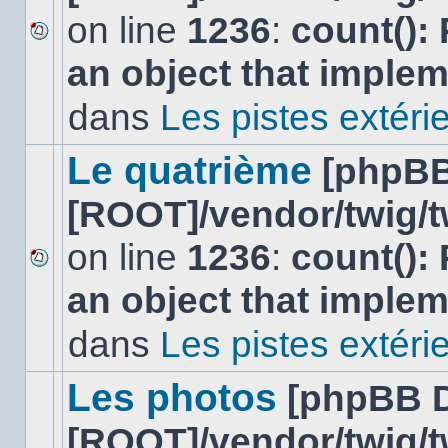
on line
1236
:
count():
Aucun
an object that imple
nouveau
message
non-
dans
Les pistes extéri
lu
dans
ce
Le quatrième
[phpBB
sujet.
[ROOT]/vendor/twig/t
on line
1236
:
count():
Aucun
an object that imple
nouveau
message
non-
dans
Les pistes extéri
lu
dans
ce
Les photos
[phpBB 
sujet.
[ROOT]/vendor/twig/t