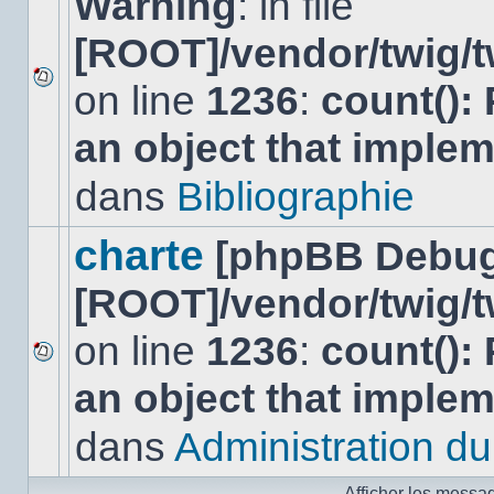
Warning
: in file
[ROOT]/vendor/twig/t
on line
1236
:
count():
Aucun
nouveau
an object that imple
message
non-
lu
dans
Bibliographie
dans
ce
sujet.
charte
[phpBB Debug
[ROOT]/vendor/twig/t
on line
1236
:
count():
Aucun
an object that imple
nouveau
message
non-
dans
Administration du 
lu
dans
ce
Afficher les messa