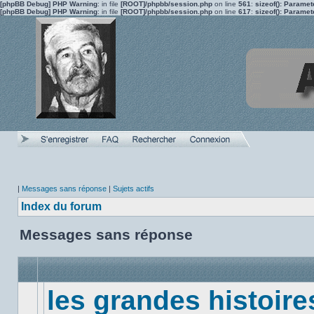
[phpBB Debug] PHP Warning
: in file
[ROOT]/phpbb/session.php
on line
561
:
sizeof(): Parame
[phpBB Debug] PHP Warning
: in file
[ROOT]/phpbb/session.php
on line
617
:
sizeof(): Parame
|
Messages sans réponse
|
Sujets actifs
Index du forum
Messages sans réponse
les grandes histoire