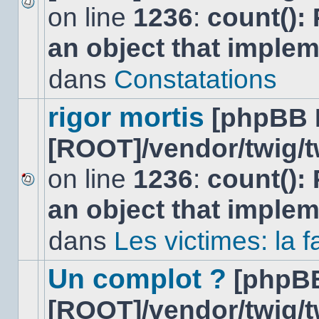
on line
1236
:
count():
Aucun
nouveau
an object that imple
message
non-
lu
dans
Constatations
dans
ce
sujet.
rigor mortis
[phpBB 
[ROOT]/vendor/twig/t
on line
1236
:
count():
Aucun
an object that imple
nouveau
message
non-
dans
Les victimes: la
lu
dans
ce
Un complot ?
[phpB
sujet.
[ROOT]/vendor/twig/t