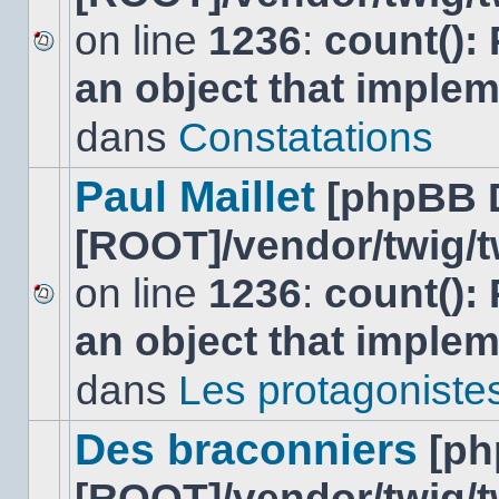
on line
1236
:
count():
Aucun
an object that imple
nouveau
message
non-
dans
Constatations
lu
dans
ce
Paul Maillet
[phpBB 
sujet.
[ROOT]/vendor/twig/t
on line
1236
:
count():
Aucun
an object that imple
nouveau
message
non-
dans
Les protagonistes 
lu
dans
ce
Des braconniers
[ph
sujet.
[ROOT]/vendor/twig/t