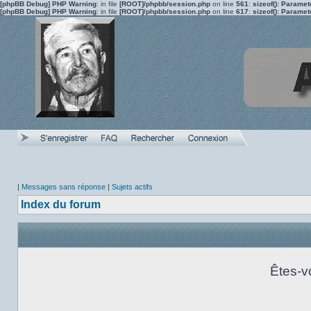
[phpBB Debug] PHP Warning
: in file
[ROOT]/phpbb/session.php
on line
561
:
sizeof(): Parame
[phpBB Debug] PHP Warning
: in file
[ROOT]/phpbb/session.php
on line
617
:
sizeof(): Parame
|
Messages sans réponse
|
Sujets actifs
Index du forum
Êtes-v