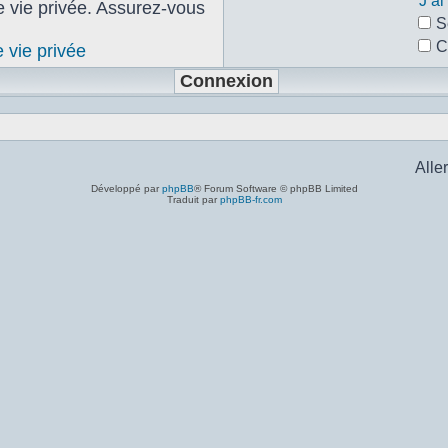
J’a
de vie privée. Assurez-vous
S
C
e vie privée
Aller
Développé par
phpBB
® Forum Software © phpBB Limited
Traduit par
phpBB-fr.com