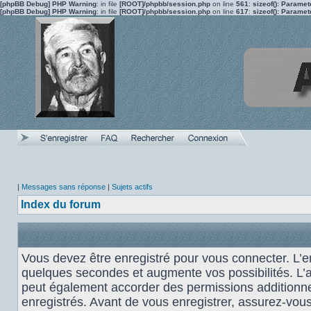
[phpBB Debug] PHP Warning
: in file
[ROOT]/phpbb/session.php
on line
561
:
sizeof(): Parame
[phpBB Debug] PHP Warning
: in file
[ROOT]/phpbb/session.php
on line
617
:
sizeof(): Parame
|
Messages sans réponse
|
Sujets actifs
Index du forum
Vous devez être enregistré pour vous connecter. L’
quelques secondes et augmente vos possibilités. L’
peut également accorder des permissions additionnel
enregistrés. Avant de vous enregistrer, assurez-vou