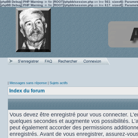
[phpBB Debug] PHP Warning
: in file
[ROOT]/phpbb/session.php
on line
561
:
sizeof(): Parame
[phpBB Debug] PHP Warning
: in file
[ROOT]/phpbb/session.php
on line
617
:
sizeof(): Parame
|
Messages sans réponse
|
Sujets actifs
Index du forum
Vous devez être enregistré pour vous connecter. L’
quelques secondes et augmente vos possibilités. L’
peut également accorder des permissions additionnel
enregistrés. Avant de vous enregistrer, assurez-vou