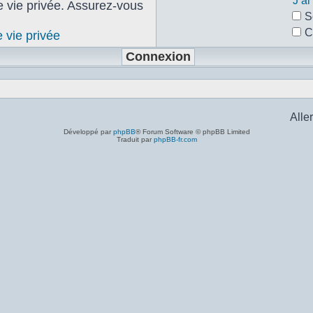
J’a
de vie privée. Assurez-vous
S
C
e vie privée
Aller
Développé par
phpBB
® Forum Software © phpBB Limited
Traduit par
phpBB-fr.com