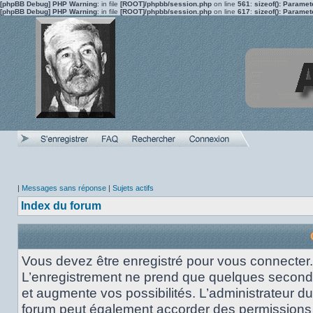
[phpBB Debug] PHP Warning
: in file
[ROOT]/phpbb/session.php
on line
561
:
sizeof(): Parame
[phpBB Debug] PHP Warning
: in file
[ROOT]/phpbb/session.php
on line
617
:
sizeof(): Parame
|
Messages sans réponse
|
Sujets actifs
Index du forum
Vous devez être enregistré pour vous connecter.
L’enregistrement ne prend que quelques secon
et augmente vos possibilités. L’administrateur du
forum peut également accorder des permissions