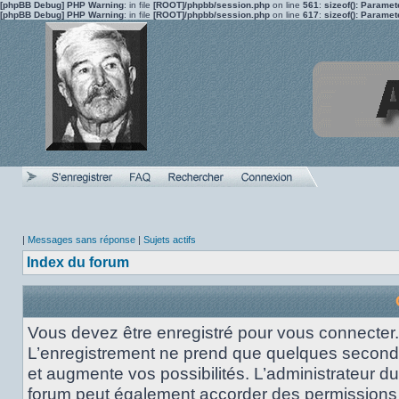
[phpBB Debug] PHP Warning
: in file
[ROOT]/phpbb/session.php
on line
561
:
sizeof(): Parame
[phpBB Debug] PHP Warning
: in file
[ROOT]/phpbb/session.php
on line
617
:
sizeof(): Parame
|
Messages sans réponse
|
Sujets actifs
Index du forum
Vous devez être enregistré pour vous connecter.
L’enregistrement ne prend que quelques secon
et augmente vos possibilités. L’administrateur du
forum peut également accorder des permissions