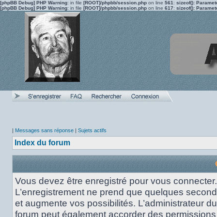
[phpBB Debug] PHP Warning
: in file
[ROOT]/phpbb/session.php
on line
561
:
sizeof(): Parame
[phpBB Debug] PHP Warning
: in file
[ROOT]/phpbb/session.php
on line
617
:
sizeof(): Parame
|
Messages sans réponse
|
Sujets actifs
Index du forum
Vous devez être enregistré pour vous connecter.
L’enregistrement ne prend que quelques secon
et augmente vos possibilités. L’administrateur du
forum peut également accorder des permissions