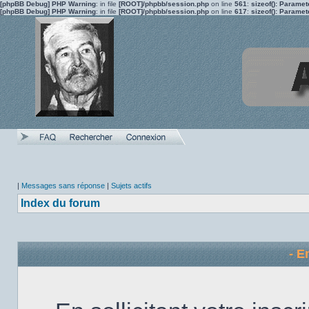
[phpBB Debug] PHP Warning
: in file
[ROOT]/phpbb/session.php
on line
561
:
sizeof(): Parame
[phpBB Debug] PHP Warning
: in file
[ROOT]/phpbb/session.php
on line
617
:
sizeof(): Parame
|
Messages sans réponse
|
Sujets actifs
Index du forum
- E