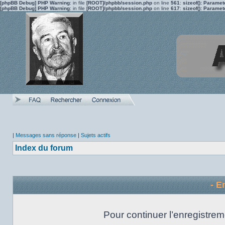
[phpBB Debug] PHP Warning
: in file
[ROOT]/phpbb/session.php
on line
561
:
sizeof(): Parame
[phpBB Debug] PHP Warning
: in file
[ROOT]/phpbb/session.php
on line
617
:
sizeof(): Parame
|
Messages sans réponse
|
Sujets actifs
Index du forum
- E
Pour continuer l’enregistrem