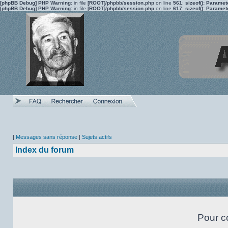
[phpBB Debug] PHP Warning
: in file
[ROOT]/phpbb/session.php
on line
561
:
sizeof(): Parame
[phpBB Debug] PHP Warning
: in file
[ROOT]/phpbb/session.php
on line
617
:
sizeof(): Parame
|
Messages sans réponse
|
Sujets actifs
Index du forum
Pour c