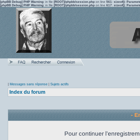
[phpBB Debug] PHP Warning
: in file
[ROOT]/phpbb/session.php
on line
561
:
sizeof(): Parame
[phpBB Debug] PHP Warning
: in file
[ROOT]/phpbb/session.php
on line
617
:
sizeof(): Parame
|
Messages sans réponse
|
Sujets actifs
Index du forum
- E
Pour continuer l’enregistrem