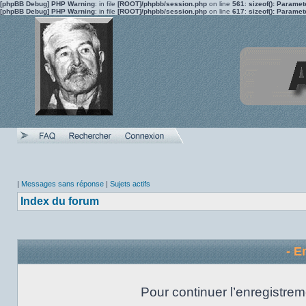
[phpBB Debug] PHP Warning
: in file
[ROOT]/phpbb/session.php
on line
561
:
sizeof(): Parame
[phpBB Debug] PHP Warning
: in file
[ROOT]/phpbb/session.php
on line
617
:
sizeof(): Parame
|
Messages sans réponse
|
Sujets actifs
Index du forum
- E
Pour continuer l’enregistrem